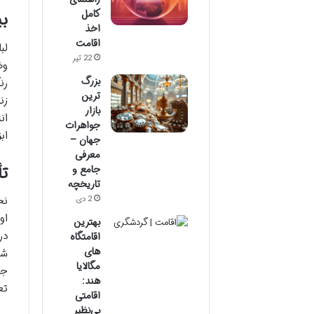
کامل
ب
اخذ
اقامت
لب
22 تیر
وض
بزرگ
رن
ترین
زن
بازار
ان
جواهرات
اب
جهان –
معرفی
تأ
جامع و
تاریخچه
نح
2 دی
او
بهترین
در
اقامتگاه‌
های
شغ
مگالایا
جا
هند:
تع
اقامتی
بی‌نظیر