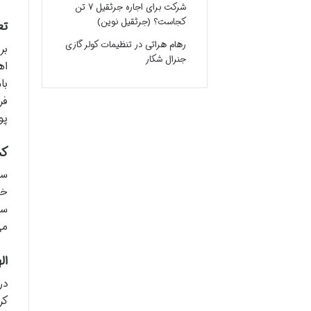
شرکت برای اجاره جرثقیل ۷ تن
کجاست؟ (جرثقیل نوین)
تع
رهام هراتی
در
تنظیمات کولر گازی
بر
جنرال شکار
اه
با
فر
پو
کش
سؤ
خل
می
ال
در
کر