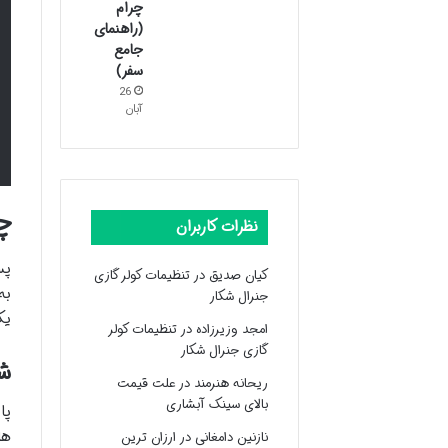
چرام
(راهنمای
جامع
سفر)
26
آبان
چ
نظرات کاربران
پس
کیان صدیق
در
تنظیمات کولر گازی
به
جنرال شکار
یک
امجد وزیرزاده
در
تنظیمات کولر
گازی جنرال شکار
ش
ریحانه هنرمند
در
علت قیمت
بالای سینک آبشاری
پا
ها
نازنین دامغانی
در
ارزان ترین