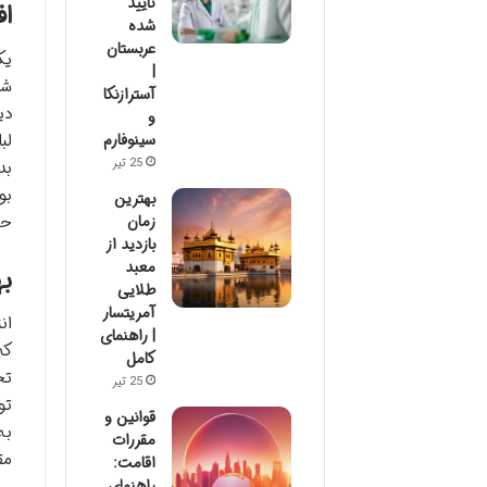
تایید
اف
شده
عربستان
یک
|
آسترازنکا
دی
و
لب
سینوفارم
25 تیر
بد
بو
بهترین
حی
زمان
بازدید از
معبد
به
طلایی
آمریتسار
ان
| راهنمای
که
کامل
تح
25 تیر
تو
قوانین و
به
مقررات
مق
اقامت:
راهنمای