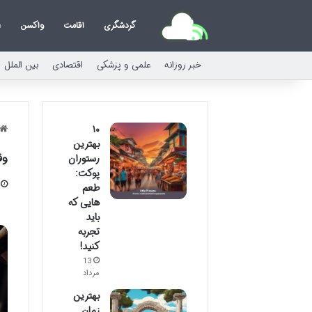
گردشگری
اقامت
واکسن
ع
خبر روزانه
علمی و پزشکی
اقتصادی
بین الملل
۱۰
بهترین
وق
رستوران
پوکت:
طعم
هایی که
باید
تجربه
کنید!
13
مرداد
بهترین
زمان