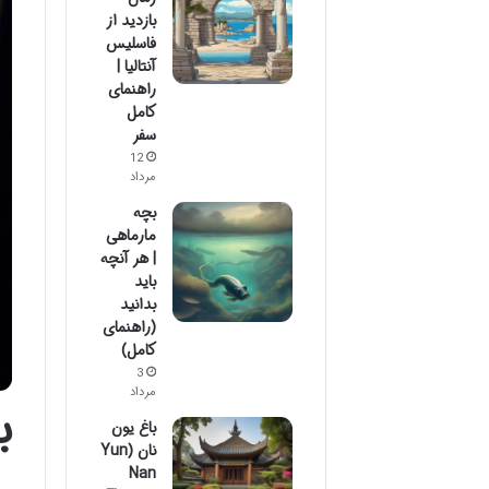
بازدید از
فاسلیس
آنتالیا |
راهنمای
کامل
سفر
12
مرداد
بچه
مارماهی
| هر آنچه
باید
بدانید
(راهنمای
کامل)
3
مرداد
ب
باغ یون
نان (Yun
Nan