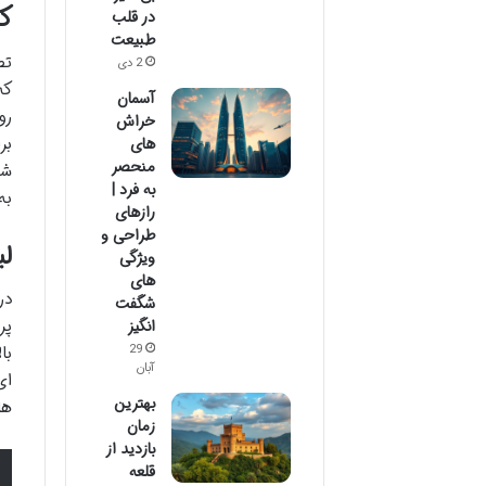
ک
در قلب
طبیعت
تص
2 دی
که
آسمان
رو
خراش
بر
های
منحصر
شو
به فرد |
به
رازهای
طراحی و
لب
ویژگی
های
در
شگفت
پر
انگیز
29
با
آبان
ای
بهترین
ها
زمان
بازدید از
قلعه