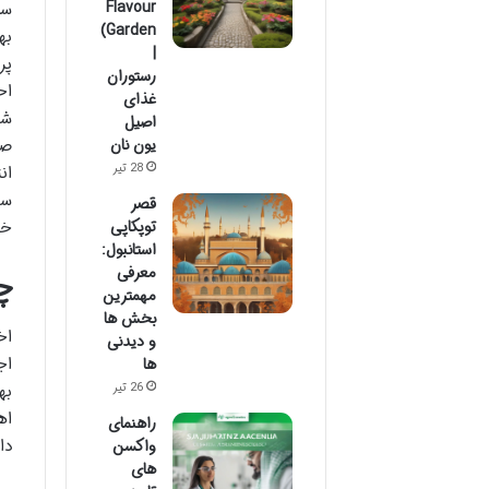
Flavour
سر
Garden)
به
|
پر
رستوران
اح
غذای
شو
اصیل
صب
یون نان
28 تیر
ان
ست
قصر
خو
توپکاپی
استانبول:
معرفی
چ
مهمترین
بخش ها
اخ
و دیدنی
اج
ها
26 تیر
به
اه
راهنمای
دا
واکسن
های