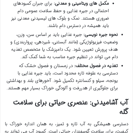
مکمل های ویتامینی و معدنی:
برای جبران کمبودهای
احتمالی در جیره غذایی و حفظ سلامت عمومی دام
ضروری هستند. نمک و بلوک های لیسیدنی معدنی نیز
باید همیشه در دسترس دام باشند.
نحوه جیره نویسی:
جیره غذایی باید بر اساس سن، وزن،
وضعیت فیزیولوژیکی (مانند آبستنی، شیردهی، پرواربندی) و
هدف پرورش تعیین شود. یک دامپزشک یا متخصص تغذیه
دام می تواند در تنظیم جیره مناسب به شما کمک کند.
تغذیه در فصول مختلف:
در زمستان و فصول خشک که
دسترسی به علوفه تازه محدود است، باید جیره غذایی با
یونجه، سیلو و کنسانتره تکمیل شود. آخورهای بلند و بهداشتی
برای جلوگیری از هدررفت و آلودگی خوراک بسیار مهم هستند.
آب آشامیدنی: عنصری حیاتی برای سلامت
گله
دسترسی همیشگی به آب تازه و تمیز، به همان اندازه خوراک با
کیفیت، برای سلامت گوسفندان حیاتی است. کمبود آب می تواند به