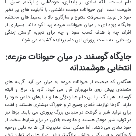
دام نیست، بلکه نمادی از پایداری، خودکفایی و ارتباط عمیق با
طبیعت است. این حیوانات دوست داشتنی، با قابلیت های بی نظیر
خود در تولید محصولات متنوع و سازگاری بالا با محیط های مختلف،
جایگاه ویژه ای در میان حیوانات مزرعه پیدا کرده اند. بسیاری از
افراد، چه با هدف کسب سود و چه برای تجربه آرامش زندگی
روستایی، به سمت پرورش این دام پرفایده کشیده می شوند.
جایگاه گوسفند در میان حیوانات مزرعه:
انتخابی هوشمندانه
هنگامی که صحبت از حیوانات مزرعه به میان می آید، گزینه های
متعددی پیش روی دامپروران قرار می گیرد: گاو، بز، مرغ و البته
گوسفند. هر یک از این دام ها ویژگی ها و نیازهای خاص خود را
دارند. گاوها نیازمند فضای وسیع تر و خوراک بیشتری هستند و اغلب
برای تولید شیر یا گوشت در مقیاس بزرگ پرورش می یابند. بزها نیز
در تولید شیر موفق هستند و مقاومت بالایی در برابر شرایط سخت از
خود نشان می دهند، اما ممکن است مدیریت آن ها به دلیل روحیه
کنجکاوی و فرار، کمی چالش برانگیزتر باشد. مرغ ها برای تولید تخم