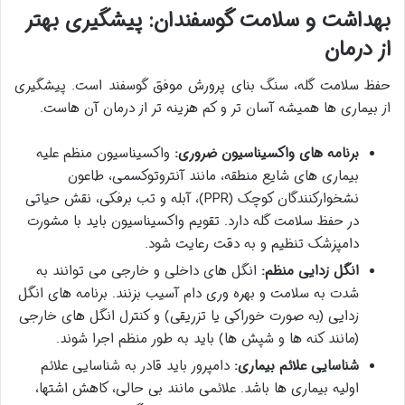
بهداشت و سلامت گوسفندان: پیشگیری بهتر
از درمان
حفظ سلامت گله، سنگ بنای پرورش موفق گوسفند است. پیشگیری
از بیماری ها همیشه آسان تر و کم هزینه تر از درمان آن هاست.
برنامه های واکسیناسیون ضروری:
واکسیناسیون منظم علیه
بیماری های شایع منطقه، مانند آنتروتوکسمی، طاعون
نشخوارکنندگان کوچک (PPR)، آبله و تب برفکی، نقش حیاتی
در حفظ سلامت گله دارد. تقویم واکسیناسیون باید با مشورت
دامپزشک تنظیم و به دقت رعایت شود.
انگل زدایی منظم:
انگل های داخلی و خارجی می توانند به
شدت به سلامت و بهره وری دام آسیب بزنند. برنامه های انگل
زدایی (به صورت خوراکی یا تزریقی) و کنترل انگل های خارجی
(مانند کنه ها و شپش ها) باید به طور منظم اجرا شوند.
شناسایی علائم بیماری:
دامپرور باید قادر به شناسایی علائم
اولیه بیماری ها باشد. علائمی مانند بی حالی، کاهش اشتها،