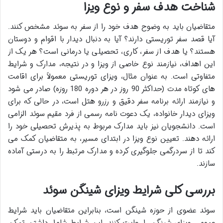
شناخت هدف سفر و نوع ویزا
متقاضیان باید به وضوح هدف خود را از سفر به سوئد مشخص کنند.
آیا قصد سفر توریستی دارند؟ آیا به دنبال دیدار با اقوام و دوستان
هستند؟ یا هدف از سفر، کاری، تحصیلی یا درمانی است؟ هر یک از
این اهداف، نیازمند نوع خاصی از ویزا و در نتیجه، مدارک و شرایط
متفاوتی است. به عنوان مثال، ویزای توریستی معمولاً برای اقامت
های کوتاه مدت (حداکثر 90 روز در هر دوره 180 روزه) صادر می شود
و نیازمند ارائه برنامه سفر دقیق و رزرو هتل است، در حالی که برای
ویزای دیدار خانواده، یک دعوت نامه رسمی از فرد مقیم سوئد الزامی
است. دانشجویان نیز باید مدارک مربوط به پذیرش تحصیلی خود را
ارائه دهند. تعیین نوع ویزا در ابتدای مسیر، به متقاضیان کمک می
کند تا از سردرگمی جلوگیری کرده و مدارک مرتبط را به درستی آماده
سازند.
بررسی کلی شرایط ویزای شینگن سوئد
سوئد عضوی از حوزه شینگن است، بنابراین متقاضیان باید شرایط
عمومی ویزای شینگن را رعایت کنند. این شرایط شامل داشتن تمکن