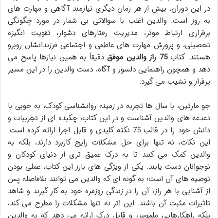
در این دوران، بیش از هر زمان دیگری نیازمند آگاهی و مهارت های
به روز است. والدین اغلب با سوالاتی بی شمار در مورد چگونگی
برقراری ارتباط موثر، مدیریت رفتارهای دشوار، تقویت انگیزه
تحصیلی، و پرورش مهارت های عاطفی و اجتماعی فرزندانشان روبرو
هستند. کتاب
75 راز والدین موفق
دقیقاً به همین نیازها پاسخ می
دهد و همچون راهنمایی دلسوز و آگاه، دست والدین را در این مسیر
پرفراز و نشیب می گیرد.
جو مارتین، با سال ها تجربه در زمینه روانشناسی کودک، به خوبی با
دغدغه های والدین آشناست و در این کتاب، چکیده ای از تجربیات و
دانش خود را در قالب 75 نکته کلیدی و قابل اجرا ارائه کرده است.
این نکات، نه تنها برای حل مشکلات رایج کاربرد دارند، بلکه به
والدین کمک می کنند تا به درک عمیق تری از دنیای کودکان و
نوجوانان دست یابند. یکی از ویژگی های بارز این کتاب، عملی بودن
توصیه های آن است؛ به گونه ای که والدین می توانند بلافاصله پس
از آشنایی با هر راز، آن را در زندگی روزمره خود به کار گیرند و شاهد
تاثیرات مثبت آن باشند. این اثر نه تنها مشکلات را مطرح می کند،
بلکه راهکارهایی ملموس و قابل درک ارائه می دهد که به والدین