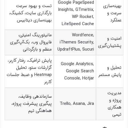
Google PageSpeed
بهینه‌سازی
تست و بهبود سرعت
Insights, GTmetrix,
سرعت و
بارگذاری سایت، کشینگ،
WP Rocket,
عملکرد
بهینه‌سازی دیتابیس
LiteSpeed Cache
Wordfence,
مانیتورینگ امنیتی،
امنیت و
iThemes Security,
فایروال وب، بک‌آپ‌گیری
پشتیبان‌گیری
UpdraftPlus, Sucuri
منظم و بازگردانی
پایش ترافیک، رفتار کاربر،
Google Analytics,
تحلیل و
گزارشات سئو، تحلیل
Google Search
پایش مستمر
Heatmap و ضبط جلسات
Console, Hotjar
کاربر
مدیریت
سازماندهی وظایف،
پروژه و
Trello, Asana, Jira
پیگیری پیشرفت پروژه،
همکاری
هماهنگی تیم
تیمی