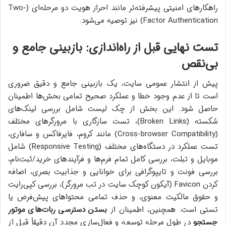
راهکارهای امنیتی پیشرفته‌تر مانند احراز هویت دو مرحله‌ای (Two-
Factor Authentication) نیز توصیه می‌شود.
تست نهایی قبل از راه‌اندازی: بازبینی جامع و
بی‌نقص
پیش از انتشار عمومی سایت، یک بازبینی جامع و دقیق ضروری
است تا از عدم وجود خطا و عملکرد صحیح تمامی بخش‌ها اطمینان
حاصل شود. این بخش از چک لیست شامل بررسی لینک‌های
شکسته (Broken Links)، تست سازگاری با مرورگرهای مختلف
(Cross-browser Compatibility) مانند کروم، فایرفاکس و سافاری،
تست عملکرد در دستگاه‌های مختلف (Responsive Testing) شامل
موبایل و تبلت، بررسی کامل تمام فرم‌ها و فرآیندهای خرید/ثبت‌نام،
بررسی فونت و تایپوگرافی برای خوانایی و جذابیت بصری، اضافه
کردن Favicon (آیکون کوچک سایت در تب مرورگر)، بررسی کپی‌رایت
و حقوق مالکیت معنوی، و حذف تمامی محتواهای پیش‌فرض یا
تستی است. همچنین، اطمینان از
بستن دسترسی ربات‌های موتور
جستجو
در طول مرحله توسعه و فعال‌سازی مجدد آن دقیقاً قبل از