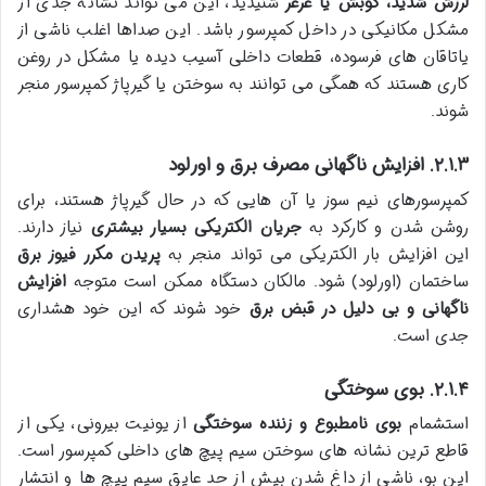
لرزش شدید، کوبش یا غرغر
شنیدید، این می تواند نشانه جدی از
مشکل مکانیکی در داخل کمپرسور باشد. این صداها اغلب ناشی از
یاتاقان های فرسوده، قطعات داخلی آسیب دیده یا مشکل در روغن
کاری هستند که همگی می توانند به سوختن یا گیرپاژ کمپرسور منجر
شوند.
۲.۱.۳. افزایش ناگهانی مصرف برق و اورلود
کمپرسورهای نیم سوز یا آن هایی که در حال گیرپاژ هستند، برای
روشن شدن و کارکرد به
جریان الکتریکی بسیار بیشتری
نیاز دارند.
این افزایش بار الکتریکی می تواند منجر به
پریدن مکرر فیوز برق
ساختمان (اورلود) شود. مالکان دستگاه ممکن است متوجه
افزایش
ناگهانی و بی دلیل در قبض برق
خود شوند که این خود هشداری
جدی است.
۲.۱.۴. بوی سوختگی
استشمام
بوی نامطبوع و زننده سوختگی
از یونیت بیرونی، یکی از
قاطع ترین نشانه های سوختن سیم پیچ های داخلی کمپرسور است.
این بو، ناشی از داغ شدن بیش از حد عایق سیم پیچ ها و انتشار