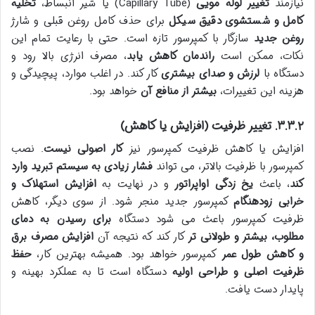
نیازمند
تغییر لوله مویی
(Capillary Tube) یا شیر انبساط،
تخلیه
کامل و شستشوی دقیق سیکل
برای حذف کامل روغن قبلی و شارژ
روغن جدید
سازگار با کمپرسور تازه است. حتی با رعایت تمام این
نکات، ممکن است
راندمان کاهش یابد
، مصرف انرژی بالا رود و
دستگاه با
لرزش و صدای بیشتری
کار کند. در اغلب موارد، پیچیدگی و
هزینه این تغییرات،
بیشتر از منافع آن
خواهد بود.
۳.۳.۲. تغییر ظرفیت (افزایش یا کاهش)
افزایش یا کاهش ظرفیت کمپرسور نیز
کار اصولی نیست
. نصب
کمپرسور با ظرفیت بالاتر، می تواند
فشار زیادی به سیستم تبرید وارد
کند
، باعث
یخ زدگی اواپراتور
و در نهایت به
افزایش استهلاک و
خرابی زودهنگام
کمپرسور جدید منجر شود. از سوی دیگر، کاهش
ظرفیت کمپرسور باعث می شود دستگاه
برای رسیدن به دمای
مطلوب، بیشتر و طولانی تر
کار کند که نتیجه آن
افزایش مصرف برق
و کاهش طول عمر
کمپرسور خواهد بود. همیشه بهترین کار،
حفظ
ظرفیت اصلی و طراحی اولیه
دستگاه است تا به عملکرد بهینه و
پایدار دست یافت.