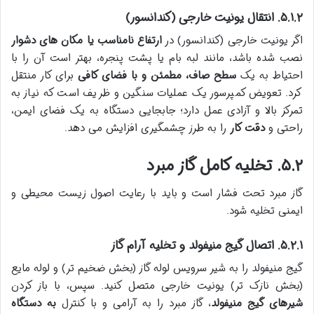
۵.۱.۲. انتقال یونیت خارجی (کندانسور)
اگر یونیت خارجی (کندانسور) در
ارتفاع نامناسب یا مکان های دشوار
نصب شده باشد، مانند لبه بام یا پشت پنجره، بهتر است آن را با
احتیاط به یک
سطح صاف، مطمئن و با فضای کافی
برای کار منتقل
کرد. تعویض کمپرسور یک عملیات سنگین و ظریف است که نیاز به
تمرکز بالا و آزادی عمل دارد؛ جابجایی دستگاه به یک فضای ایمن،
راحتی و
دقت کار
را به طرز چشمگیری افزایش می دهد.
۵.۲. تخلیه کامل گاز مبرد
گاز مبرد تحت فشار است و باید با رعایت اصول زیست محیطی و
ایمنی تخلیه شود.
۵.۲.۱. اتصال گیج منیفولد و تخلیه آرام گاز
گیج منیفولد را به شیر سرویس لوله گاز (بخش ضخیم تر) و لوله مایع
(بخش نازک تر) یونیت خارجی متصل کنید. سپس، با باز کردن
شیرهای گیج منیفولد
، گاز مبرد را به آرامی و با کنترل
به دستگاه