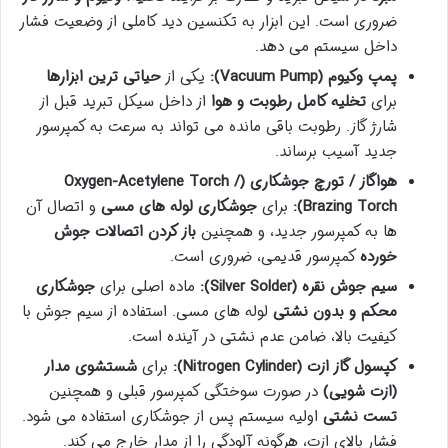
ضروری است. این ابزار به تکنسین دید کاملی از وضعیت فشار
داخل سیستم می دهد.
پمپ وکیوم (Vacuum Pump):
یکی از
حیاتی ترین ابزارها
برای
تخلیه کامل رطوبت و هوا
از داخل سیکل تبرید قبل از
شارژ گاز. رطوبت باقی مانده می تواند به سرعت به کمپرسور
جدید آسیب برساند.
هواگاز / تورچ جوشکاری (Oxygen-Acetylene Torch /
Brazing Torch):
برای
جوشکاری لوله های مسی
و اتصال آن
ها به کمپرسور جدید، و همچنین
باز کردن اتصالات جوش
خورده
کمپرسور قدیمی، ضروری است.
سیم جوش نقره (Silver Solder):
ماده اصلی برای
جوشکاری
محکم و بدون نشتی
لوله های مسی. استفاده از سیم جوش با
کیفیت بالا، ضامن عدم نشتی در آینده است.
کپسول گاز ازت (Nitrogen Cylinder):
برای
شستشوی مدار
(ازت شویی)
در صورت سوختگی کمپرسور قبلی و همچنین
تست نشتی
اولیه سیستم پس از جوشکاری استفاده می شود.
فشار بالای ازت، هرگونه آلودگی را از مدار خارج می کند.