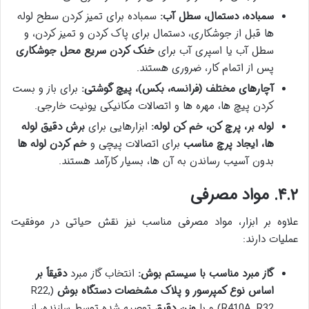
سمباده، دستمال، سطل آب:
سمباده برای تمیز کردن سطح لوله
ها قبل از جوشکاری، دستمال برای پاک کردن و تمیز کردن، و
سطل آب یا اسپری آب برای
خنک کردن سریع محل جوشکاری
پس از اتمام کار، ضروری هستند.
آچارهای مختلف (فرانسه، بکس)، پیچ گوشتی:
برای باز و بست
کردن پیچ ها، مهره ها و اتصالات مکانیکی یونیت خارجی.
لوله بر، پرچ کن، خم کن لوله:
ابزارهایی برای
برش دقیق لوله
ها، ایجاد پرچ مناسب
برای اتصالات پیچی و
خم کردن لوله ها
بدون آسیب رساندن به آن ها، بسیار کارآمد هستند.
۴.۲. مواد مصرفی
علاوه بر ابزار، مواد مصرفی مناسب نیز نقش حیاتی در موفقیت
عملیات دارند:
گاز مبرد مناسب با سیستم بوش:
انتخاب گاز مبرد
دقیقاً بر
اساس نوع کمپرسور و پلاک مشخصات دستگاه بوش
(R22,
R410A, R32) و با
وزن دقیق
توصیه شده توسط سازنده، از