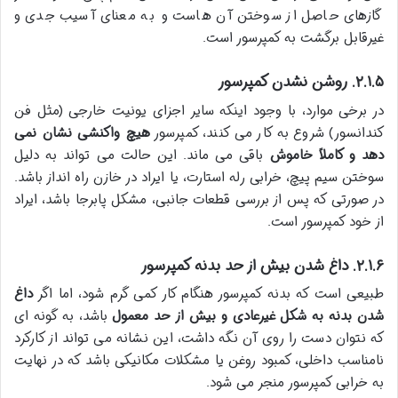
گازهای حاصل از سوختن آن هاست و به معنای آسیب جدی و
غیرقابل برگشت به کمپرسور است.
۲.۱.۵. روشن نشدن کمپرسور
در برخی موارد، با وجود اینکه سایر اجزای یونیت خارجی (مثل فن
کندانسور) شروع به کار می کنند، کمپرسور
هیچ واکنشی نشان نمی
دهد و کاملاً خاموش
باقی می ماند. این حالت می تواند به دلیل
سوختن سیم پیچ، خرابی رله استارت، یا ایراد در خازن راه انداز باشد.
در صورتی که پس از بررسی قطعات جانبی، مشکل پابرجا باشد، ایراد
از خود کمپرسور است.
۲.۱.۶. داغ شدن بیش از حد بدنه کمپرسور
طبیعی است که بدنه کمپرسور هنگام کار کمی گرم شود، اما اگر
داغ
شدن بدنه به شکل غیرعادی و بیش از حد معمول
باشد، به گونه ای
که نتوان دست را روی آن نگه داشت، این نشانه می تواند از کارکرد
نامناسب داخلی، کمبود روغن یا مشکلات مکانیکی باشد که در نهایت
به خرابی کمپرسور منجر می شود.