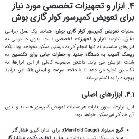
۴. ابزار و تجهیزات تخصصی مورد نیاز
برای تعویض کمپرسور کولر گازی بوش
عملیات
تعویض کمپرسور کولر گازی بوش
، همانند یک عمل جراحی
دقیق، نیازمند
ابزار و تجهیزات تخصصی
است. بدون دسترسی به
ابزارهای مناسب، نه تنها انجام کار به درستی ممکن نخواهد بود، بلکه
ریسک آسیب به دستگاه جدید
و
خطرات جانی برای تکنسین
به
شدت افزایش می یابد. داشتن مجموعه کاملی از این ابزارها، به
تکنسین اجازه می دهد تا با
دقت، سرعت و ایمنی بالا
، این فرآیند
پیچیده را به اتمام برساند.
۴.۱. ابزارهای اصلی
این ابزارها، ستون فقرات هر عملیات تعویض کمپرسور هستند و بدون
آن ها، کار غیرممکن خواهد بود:
گیج منیفولد (Manifold Gauge):
برای اندازه گیری
فشار گاز
مبرد
در سیکل تبرید و نظارت بر فرآیند
تخلیه، وکیوم و شارژ گاز