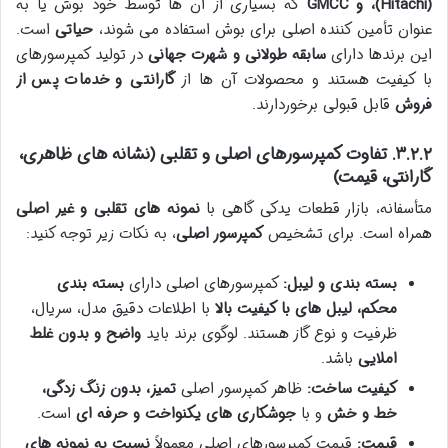
(Hitachi)، و GMCC
که بسیاری از آن ها توسط خود بوش یا به
عنوان تأمین کننده اصلی برای بوش استفاده می شوند،
حیاتی
است.
این برندها دارای
سابقه طولانی و شهرت جهانی
در تولید کمپرسورهای
با کیفیت هستند و محصولات آن ها از
گارانتی و خدمات پس از
فروش
قابل قبولی برخوردارند.
۳.۲.۲. تفاوت کمپرسورهای اصلی و تقلبی (نشانه های ظاهری،
گارانتی، قیمت)
متأسفانه، بازار قطعات یدکی گاهی با
نمونه های تقلبی و غیر اصلی
همراه است. برای تشخیص
کمپرسور اصلی
، به نکات زیر توجه کنید:
بسته بندی و لیبل:
کمپرسورهای اصلی دارای
بسته بندی
محکم، لیبل های با کیفیت بالا
با اطلاعات دقیق مدل، سریال،
ظرفیت و نوع گاز هستند. لوگوی برند باید
واضح و بدون غلط
املایی
باشد.
کیفیت ساخت:
ظاهر کمپرسور اصلی
تمیز، بدون زنگ زدگی،
خط و خش
و با
جوشکاری های یکنواخت و حرفه ای
است.
قیمت:
قیمت کمپرسورهای اصلی معمولاً
نسبت به نمونه های