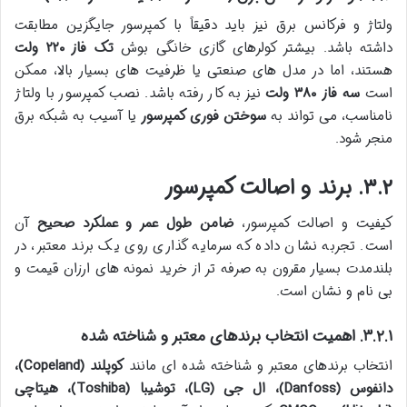
ولتاژ و فرکانس برق نیز باید دقیقاً با کمپرسور جایگزین مطابقت
داشته باشد. بیشتر کولرهای گازی خانگی بوش
تک فاز ۲۲۰ ولت
هستند، اما در مدل های صنعتی یا ظرفیت های بسیار بالا، ممکن
است
سه فاز ۳۸۰ ولت
نیز به کار رفته باشد. نصب کمپرسور با ولتاژ
نامناسب، می تواند به
سوختن فوری کمپرسور
یا آسیب به شبکه برق
منجر شود.
۳.۲. برند و اصالت کمپرسور
کیفیت و اصالت کمپرسور،
ضامن طول عمر و عملکرد صحیح
آن
است. تجربه نشان داده که سرمایه گذاری روی یک برند معتبر، در
بلندمدت بسیار مقرون به صرفه تر از خرید نمونه های ارزان قیمت و
بی نام و نشان است.
۳.۲.۱. اهمیت انتخاب برندهای معتبر و شناخته شده
انتخاب برندهای معتبر و شناخته شده ای مانند
کوپلند (Copeland)،
دانفوس (Danfoss)، ال جی (LG)، توشیبا (Toshiba)، هیتاچی