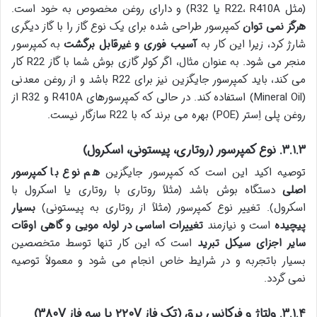
(مثل R22، R410A یا R32) و دارای روغن مخصوص به خود است.
هرگز نمی توان
کمپرسور طراحی شده برای یک نوع گاز را با گاز دیگری
شارژ کرد، زیرا این کار به
آسیب فوری و غیرقابل برگشت
به کمپرسور
منجر می شود. به عنوان مثال، اگر کولر گازی بوش شما با گاز R22 کار
می کند، باید کمپرسور جایگزین نیز برای R22 باشد و از روغن معدنی
(Mineral Oil) استفاده کند. در حالی که کمپرسورهای R410A و R32 از
روغن پلی اِستر (POE) بهره می برند که با R22 سازگار نیست.
۳.۱.۳. نوع کمپرسور (روتاری، پیستونی، اسکرول)
توصیه اکید این است که کمپرسور جایگزین
هم نوع با کمپرسور
اصلی
دستگاه بوش باشد (مثلاً روتاری با روتاری یا اسکرول با
اسکرول). تغییر نوع کمپرسور (مثلاً از روتاری به پیستونی)
بسیار
پیچیده
است و نیازمند
تغییرات اساسی در لوله مویی و گاهی اوقات
سایر اجزای سیکل تبرید
است که این کار تنها توسط متخصصین
بسیار باتجربه و در شرایط خاص انجام می شود و معمولاً توصیه
نمی گردد.
۳.۱.۴. ولتاژ و فرکانس برق (تک فاز ۲۲۰V یا سه فاز ۳۸۰V)