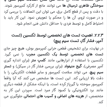
سوختگی ظاهری ترمینال ها
می توانند مانع از کارکرد کمپرسور شوند.
با دقت و پس از قطع کامل برق، می توان این اتصالات را بررسی کرد
و در صورت لزوم، آن ها را محکم یا تعویض نمود. این کار باید با
احتیاط کامل و توسط فردی با حداقل دانش فنی انجام شود.
۲.۲.۳. اهمیت تست های تخصصی توسط تکنسین (تست
آمپر، فشار گاز، تست سیم پیچ)
در نهایت، برای تشخیص قطعی خرابی کمپرسور بوش، هیچ چیز جای
تست های تخصصی توسط یک تکنسین مجرب
را نمی گیرد.
تکنسین با استفاده از ابزارهایی مانند
کلمپ متر
(برای اندازه گیری
آمپر مصرفی)،
گیج منیفولد
(برای بررسی فشار گاز در سیکل) و
تستر
سیم پیچ
، می تواند سلامت کمپرسور و سایر قطعات الکتریکی را با
دقت بالا ارزیابی کند. این تست ها مشخص می کنند که آیا واقعاً
کمپرسور سوخته یا گیرپاژ کرده است، یا اینکه مشکل از قطعه دیگری
مانند برد الکترونیکی یا کمبود گاز مبرد است. سپردن این کار به
متخصص، از
هزینه های اضافی و آسیب های احتمالی
جلوگیری می
کند.