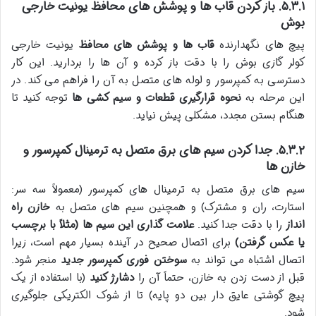
۵.۳.۱. باز کردن قاب ها و پوشش های محافظ یونیت خارجی
بوش
پیچ های نگهدارنده
قاب ها و پوشش های محافظ
یونیت خارجی
کولر گازی بوش را با دقت باز کرده و آن ها را بردارید. این کار
دسترسی به کمپرسور و لوله های متصل به آن را فراهم می کند. در
این مرحله به
نحوه قرارگیری قطعات و سیم کشی ها
توجه کنید تا
هنگام بستن مجدد، مشکلی پیش نیاید.
۵.۳.۲. جدا کردن سیم های برق متصل به ترمینال کمپرسور و
خازن ها
سیم های برق متصل به ترمینال های کمپرسور (معمولاً سه سر:
استارت، ران و مشترک) و همچنین سیم های متصل به
خازن راه
انداز
را با دقت جدا کنید.
علامت گذاری این سیم ها (مثلاً با برچسب
یا عکس گرفتن)
برای اتصال صحیح در آینده بسیار مهم است، زیرا
اتصال اشتباه می تواند به
سوختن فوری کمپرسور جدید
منجر شود.
قبل از دست زدن به خازن، حتماً آن را
دشارژ کنید
(با استفاده از یک
پیچ گوشتی عایق دار بین دو پایه) تا از شوک الکتریکی جلوگیری
شود.