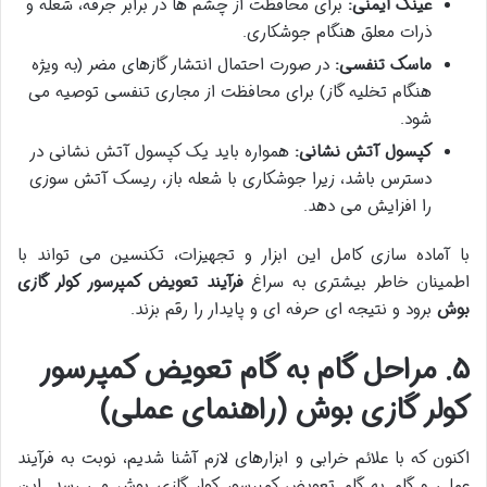
عینک ایمنی:
برای محافظت از چشم ها در برابر جرقه، شعله و
ذرات معلق هنگام جوشکاری.
ماسک تنفسی:
در صورت احتمال انتشار گازهای مضر (به ویژه
هنگام تخلیه گاز) برای محافظت از مجاری تنفسی توصیه می
شود.
کپسول آتش نشانی:
همواره باید یک کپسول آتش نشانی در
دسترس باشد، زیرا جوشکاری با شعله باز، ریسک آتش سوزی
را افزایش می دهد.
با آماده سازی کامل این ابزار و تجهیزات، تکنسین می تواند با
اطمینان خاطر بیشتری به سراغ
فرآیند تعویض کمپرسور کولر گازی
بوش
برود و نتیجه ای حرفه ای و پایدار را رقم بزند.
۵. مراحل گام به گام تعویض کمپرسور
کولر گازی بوش (راهنمای عملی)
اکنون که با علائم خرابی و ابزارهای لازم آشنا شدیم، نوبت به فرآیند
عملی و گام به گام تعویض کمپرسور کولر گازی بوش می رسد. این