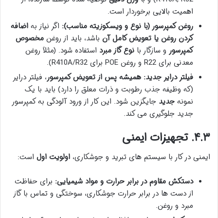
اهمیت بالایی برخوردار است.
روغن کمپرسور (با نوع و ویسکوزیته مناسب):
اگر نیاز به
اضافه
کردن روغن یا تعویض کامل آن
باشد، باید از روغن
مخصوص
کمپرسور
و سازگار با
نوع گاز مبرد
استفاده شود. (مثلاً روغن
معدنی برای R22 و روغن POE برای R410A/R32).
فیلتر درایر جدید:
همیشه پس از تعویض کمپرسور
، فیلتر درایر
(که وظیفه جذب رطوبت و ذرات معلق را دارد) باید با یک
نمونه
جدید
جایگزین شود. این کار از ورود آلودگی به کمپرسور
جدید جلوگیری می کند.
۴.۳. تجهیزات ایمنی
ایمنی در کار با سیستم های تبرید و جوشکاری،
اولویت اول
است:
دستکش مقاوم در برابر حرارت و مواد شیمیایی:
برای حفاظت
از دست ها در برابر حرارت جوشکاری، سوختگی و تماس با گاز
مبرد و روغن.