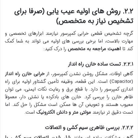
۲.۲. روش های اولیه عیب یابی (صرفا برای
تشخیص نیاز به متخصص)
گرچه تشخیص قطعی خرابی کمپرسور نیازمند ابزارهای تخصصی و
مهارت بالاست، اما برخی بررسی های اولیه می تواند به شما کمک
کند تا
اهمیت مراجعه به متخصص
را درک کنید:
۲.۲.۱. تست ساده خازن راه انداز
گاهی اوقات، مشکل روشن نشدن کمپرسور، از
خرابی خازن راه انداز
(Capacitor) است. این قطعه، وظیفه تأمین گشتاور اولیه برای راه
اندازی کمپرسور را دارد. با قطع برق و رعایت نکات ایمنی، می توان
ظاهر خازن را بررسی کرد. خازن های بادکرده یا نشتی دار، معمولاً
معیوب هستند و تعویض آن ها ممکن است مشکل را حل کند. اما
تست دقیق تر نیازمند
مولتی متر و دانش الکترونیک
است.
۲.۲.۲. بررسی ظاهری سیم کشی و اتصالات
گاهی مشکلات ساده ای مانند
شل شدن اتصالات سیم کشی یا