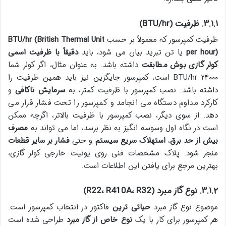
۳.۱.۱. ظرفیت (BTU/hr)
ظرفیت کمپرسور که معمولاً بر حسب
BTU/hr (British Thermal Unit
per hour)
یا تن تبرید بیان می شود، باید
دقیقاً با ظرفیت اسمی
کولر گازی بوش مطابقت
داشته باشد. به عنوان مثال، اگر کولر شما
۲۴۰۰۰ BTU/hr است، کمپرسور جایگزین نیز باید همین ظرفیت را
داشته باشد. نصب کمپرسور با ظرفیت کمتر، به
سرمایش ناکافی
و
کارکرد مداوم دستگاه می انجامد و کمپرسور را تحت فشار قرار می
دهد. از سوی دیگر، نصب کمپرسور با ظرفیت بالاتر، اگرچه ممکن
است در نگاه اول وسوسه انگیز به نظر برسد، اما می تواند به
مصرف
بیش از حد برق
،
استهلاک سریع سیستم
و حتی
فشار بر سایر قطعات
منجر شود. پلاک مشخصات فنی روی یونیت خارجی کولر گازی،
بهترین مرجع برای یافتن این اطلاعات است.
۳.۱.۲. نوع گاز مبرد (R22، R410A، R32)
موضوع نوع گاز مبرد
حیاتی ترین
فاکتور در انتخاب کمپرسور است.
هر کمپرسور برای کار با یک
نوع خاص از گاز مبرد
طراحی شده است