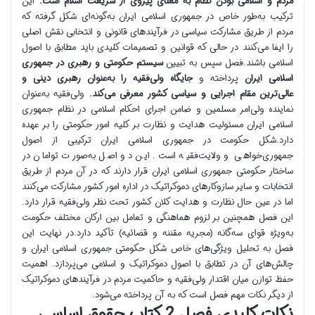
مردم و اسلامی بودن نظام به معنای پیروی از شریعت اسلام است.
این
ترکیب به‌طور خاص در جمهوری اسلامی ایران به‌گونه‌ای شکل گرفته که
مردم از طریق مشارکت سیاسی در فرآیندهای قانونی و انتخابی نقش اصلی
را ایفا می‌کنند در حالی که قوانین و تصمیمات کلیدی باید مطابق با اصول
اسلامی باشند.فصل سپس به تبیین
سیستم حکومتی و رهبری در جمهوری
اسلامی ایران
پرداخته و
جایگاه ولی‌فقیه را به‌عنوان رهبری دینی و
عالی‌ترین مقام اجرایی و سیاسی کشور معرفی می‌کند.
ولی‌فقیه به‌عنوان
نماینده ولی‌امر مسلمین و ضامن اجرای احکام اسلامی در نظام جمهوری
اسلامی ایران مسئولیت هدایت و نظارت بر کلیه امور حکومتی را بر عهده
دارد.شکل حکومت در جمهوری اسلامی ایران ترکیبی از اصول
جمهوری‌خواهی و ولایت‌فقیه است. این دو اصل به‌صورت توامان در
ساختار حکومتی جمهوری اسلامی ایران قرار دارند که در آن مردم از طریق
انتخابات و سایر سازوکارهای دموکراتیک در اداره امور کشور مشارکت می‌کنند
اما در عین حال نظارت و هدایت کلان کشور تحت نظر ولی‌فقیه قرار دارد.
این فصل همچنین بر لزوم هماهنگی و تعامل بین ارکان مختلف حکومت
به‌ویژه قوای سه‌گانه (مجریه مقننه و قضائیه) تأکید دارد.در نهایت این
فصل به تحلیل ویژگی‌های خاص شکل حکومتی جمهوری اسلامی ایران و
چالش‌های آن در تطابق با اصول دموکراتیک و اسلامی می‌پردازد. اهمیت
حفظ توازن میان اقتدار ولی‌فقیه و حاکمیت مردم در فرآیندهای دموکراتیک
از دیگر نکات مهم فصل است که به آن پرداخته می‌شود.
نکات کلیدی فصل 2 کتاب حقوق اساسی