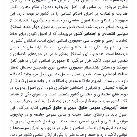
ولایت‌فقیه
است که به‌عنوان یکی از ارکان اصلی جمهوری اسلامی ایران
مطرح می‌شود. بر اساس این اصل ولی‌فقیه به‌عنوان مقام رهبری نقش
هدایت و نظارت بر اجرای احکام اسلامی را در کشور بر عهده دارد. این
مفهوم در راستای حفظ اصول اسلامی در جامعه و جلوگیری از انحرافات از
شریعت اسلام تعریف شده است.فصل سپس به
اصول دیگر مانند استقلال
سیاسی اقتصادی و اجتماعی کشور
می‌پردازد که از اصول کلیدی برای حفظ
تمامیت ارضی و هویت ملی جمهوری اسلامی ایران است. استقلال کشور به
معنای عدم وابستگی به قدرت‌های خارجی و حفظ اراده ملی در تمامی
عرصه‌ها است. همچنین این استقلال به‌طور خاص در حوزه‌های اقتصادی و
نظامی نیز مورد تأکید قرار می‌گیرد تا جمهوری اسلامی ایران به‌طور کامل
خودکفا و مستقل باشد.نظام جمهوری اسلامی ایران همچنین به‌دنبال تحقق
عدالت اجتماعی
است. فصل به‌طور مفصل به این اصل می‌پردازد که نظام
باید در راستای توزیع عادلانه منابع و امکانات در جامعه عمل کند تا از
هرگونه تبعیض و نابرابری اجتماعی جلوگیری شود. این اصول به‌ویژه در
برنامه‌های اقتصادی و اجتماعی کشور منعطف است و به‌عنوان یکی از اهداف
کلان کشور مورد توجه قرار می‌گیرد.در نهایت فصل به اصول دیگر مبنی بر
حفظ آزادی‌های عمومی حقوق فردی و حقوق گروهی
اشاره می‌کند. این
اصول باید در راستای حفظ امنیت و منافع عمومی جامعه و در چارچوب
موازین اسلامی و قانون اساسی تحقق یابند. این فصل همچنین بر ضرورت
توجه به ارزش‌های انسانی اسلامی و ملی در تدوین و اجرای سیاست‌ها و
قوانین تأکید دارد و حفظ وحدت ملی را یکی از ارکان اساسی کشور می‌داند.