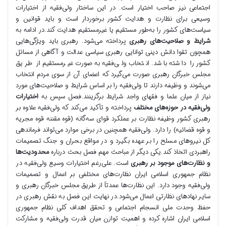
اجتماعی نیز صاحب اختیار است. در این ساختار ولی‌فقیه از اختیارات
وسیعی برای نظارت و هدایت کشور برخوردار است و باید قوانین و
سیاست‌های کشور را به‌طور مستقیم یا غیرمستقیم هدایت کند.در ادامه به
شرایط و صلاحیت‌های رهبری
پرداخته می‌شود. رهبری باید ویژگی‌هایی
همچون تقوا دانش دینی توانایی رهبری سیاسی عدالت و آگاهی از مسائل
کشور را داشته باشد. انتخاب ولی‌فقیه به‌صورت غیرمستقیم از طریق
مجلس خبرگان رهبری صورت می‌گیرد که اعضای آن از سوی مردم انتخاب
می‌شوند و وظیفه دارند تا ولی‌فقیه را بر اساس شرایط و صلاحیت‌های مورد
نیاز از میان علما و فقهای واجد شرایط برگزینند.فصل سپس به
اختیارات
ولی‌فقیه در حوزه‌های مختلف
پرداخته و تأکید می‌کند که ولی‌فقیه علاوه بر
رهبری کشور وظیفه نظارت بر عملکرد قوای سه‌گانه (قوه مقننه قوه مجریه
و قوه قضائیه) را دارد. ولی‌فقیه همچنین در برخی موارد می‌تواند فرماندهی
کل نیروهای مسلح را بر عهده بگیرد و در مواقع بحران و جنگ تصمیمات
راهبردی اتخاذ کند.یکی دیگر از مباحث مهم فصل بحث درباره
محدودیت‌ها
و نظارت‌های موجود بر رهبری
است. علی‌رغم اختیارات وسیع ولی‌فقیه در
نظام جمهوری اسلامی ایران نظارت‌های مختلفی بر اعمال و تصمیمات
ولی‌فقیه وجود دارد. این نظارت‌ها عمدتاً از طریق مجلس خبرگان رهبری و
سایر نهادهای نظارتی اعمال می‌شود.در نهایت این فصل به نقش رهبری در
حفظ وحدت ملی انسجام اجتماعی و تحقق اهداف کلی نظام جمهوری
اسلامی ایران اشاره کرده و اهمیت توازن میان قدرت ولی‌فقیه و مشارکت