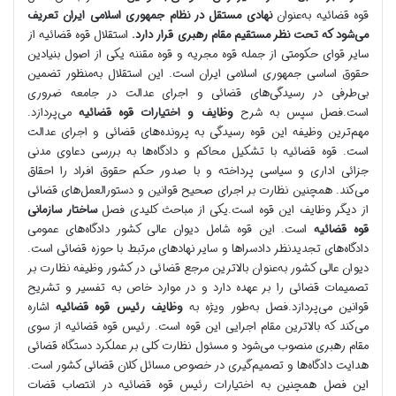
قوه قضائیه به‌عنوان
نهادی مستقل در نظام جمهوری اسلامی ایران تعریف
می‌شود که تحت نظر مستقیم مقام رهبری قرار دارد.
استقلال قوه قضائیه از
سایر قوای حکومتی از جمله قوه مجریه و قوه مقننه یکی از اصول بنیادین
حقوق اساسی جمهوری اسلامی ایران است. این استقلال به‌منظور تضمین
بی‌طرفی در رسیدگی‌های قضائی و اجرای عدالت در جامعه ضروری
است.فصل سپس به شرح
وظایف و اختیارات قوه قضائیه
می‌پردازد.
مهم‌ترین وظیفه این قوه رسیدگی به پرونده‌های قضائی و اجرای عدالت
است. قوه قضائیه با تشکیل محاکم و دادگاه‌ها به بررسی دعاوی مدنی
جزائی اداری و سیاسی پرداخته و با صدور حکم حقوق افراد را احقاق
می‌کند. همچنین نظارت بر اجرای صحیح قوانین و دستورالعمل‌های قضائی
از دیگر وظایف این قوه است.یکی از مباحث کلیدی فصل
ساختار سازمانی
قوه قضائیه
است. این قوه شامل دیوان عالی کشور دادگاه‌های عمومی
دادگاه‌های تجدیدنظر دادسراها و سایر نهادهای مرتبط با حوزه قضائی است.
دیوان عالی کشور به‌عنوان بالاترین مرجع قضائی در کشور وظیفه نظارت بر
تصمیمات قضائی را بر عهده دارد و در موارد خاص به تفسیر و تشریح
قوانین می‌پردازد.فصل به‌طور ویژه به
وظایف رئیس قوه قضائیه
اشاره
می‌کند که بالاترین مقام اجرایی این قوه است. رئیس قوه قضائیه از سوی
مقام رهبری منصوب می‌شود و مسئول نظارت کلی بر عملکرد دستگاه قضائی
هدایت دادگاه‌ها و تصمیم‌گیری در خصوص مسائل کلان قضائی کشور است.
این فصل همچنین به اختیارات رئیس قوه قضائیه در انتصاب قضات