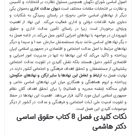
اصول اساسی شورای نگهبان همچنین مسئول نظارت بر انتخابات و تأسیس
و نظارت بر انتخابات مقامات مختلف است.
دیوان عدالت اداری
به‌عنوان یکی
دیگر از نهادهای اساسی خاص به‌ویژه در راستای رسیدگی به شکایات و
دعاوی علیه اقدامات دولتی و اداری فعالیت می‌کند. این نهاد از اهمیت
ویژه‌ای برخوردار است زیرا در راستای تأمین عدالت اداری و حقوق
شهروندان در مواجهه با نهادهای اجرایی کشور عمل می‌کند.در ادامه فصل به
دیگر نهادهای اساسی مانند بنیاد مستضعفان سازمان صدا و سیما و دیگر
نهادهای مرتبط با اصل عدالت اجتماعی و اقتصادی در جمهوری اسلامی ایران
پرداخته و تأکید می‌کند که این نهادها نه تنها در مدیریت امور اجرایی و
اقتصادی کشور دخیل هستند بلکه نقش کلیدی در تقویت عدالت اجتماعی
پشتیبانی از مستضعفان و تحقق اهداف فرهنگی و اجتماعی کشور دارند.در
نهایت فصل به
ارتباط و تعامل این نهادها با سایر ارکان و نهادهای حکومتی
پرداخته و لزوم هماهنگی و همکاری میان این نهادهای اساسی خاص و
قوای سه‌گانه (مقننه مجریه و قضائیه) را برای تحقق اهداف کلان نظام
جمهوری اسلامی ایران مورد تأکید قرار می‌دهد. اهمیت این نهادها در حفظ
و تقویت امنیت ملی ثبات اجتماعی و فرهنگی و عدالت در کشور از دیگر
موضوعات کلیدی این فصل است.
نکات کلیدی فصل 8 کتاب حقوق اساسی
دکتر هاشمی