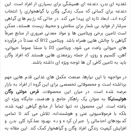
تغذیه ای بدن، دغدغه ای همیشگی برای بسیاری از افراد است. این
دغدغه برای کسانی که سبک زندگی وگان یا گیاهخواری را انتخاب
کرده اند، ابعاد تازه ای پیدا می کند. در حالی که رژیم های گیاهی
سرشار از فواید بی شمار برای سلامتی و محیط زیست هستند، ممکن
است تامین برخی ویتامین ها و مواد معدنی ضروری از منابع صرفاً
گیاهی با چالش هایی همراه باشد. ویتامین B12 که عمدتاً در فرآورده
های حیوانی یافت می شود، ویتامین D3 با منشأ عموماً حیوانی،
آهن، کلسیم و روی، از جمله ریزمغذی هایی هستند که افراد وگان
باید به تامین کافی آن ها توجه ویژه ای داشته باشند.
در مواجهه با این نیازها، صنعت مکمل های غذایی قدم هایی مهم
برداشته است و محصولاتی تخصصی برای این گروه از افراد به بازار
عرضه شده است. در میان این محصولات،
قرص مولتی وگان
هولیستیکا
به عنوان یک راهکار جامع و هدفمند، جایگاه ویژه ای
یافته است. این محصول نه تنها تماماً از منابع گیاهی تهیه شده،
بلکه با فرمولاسیونی غنی و هوشمندانه، تلاش می کند تا تمامی
کمبودهای احتمالی را جبران کرده و به بهبود عملکرد کلی بدن و
افزایش کیفیت زندگی افراد وگان و گیاهخوار کمک کند. این مقاله به