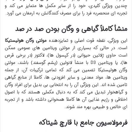
چندین ویژگی کلیدی، خود را از سایر مکمل ها متمایز می کند و
تجربه ای منحصربه فرد را برای مصرف کنندگانش به ارمغان می آورد.
منشأ کاملاً گیاهی و وگان بودن صد در صد
این ویژگی، نقطه قوت اصلی و تمایزدهنده
مولتی وگان هولیستیکا
است. در حالی که بسیاری از مولتی ویتامین های عمومی ممکن
است حاوی ژلاتین حیوانی (در کپسول ها)، لاکتوز (در برخی قرص
ها)، یا ویتامین D3 با منشأ لانولین (پشم گوسفند) باشند، مولتی
وگان هولیستیکا تضمین می کند که تمامی ترکیبات آن، از جمله
ویتامین ها، مواد معدنی و سایر افزودنی ها، کاملاً از منابع گیاهی
تامین شده اند. این ویژگی آن را به انتخابی بی بدیل برای افراد وگان
و گیاهخوار تبدیل می کند که به دنبال مکملی هستند که با اصول
اخلاقی و رژیم غذایی آن ها کاملاً همخوانی داشته باشد و از تجربه
ای خالص و طبیعی بهره مند شوند.
فرمولاسیون جامع با قارچ شیتاکه