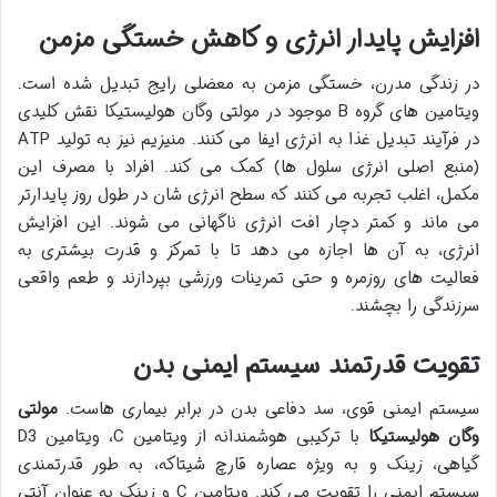
افزایش پایدار انرژی و کاهش خستگی مزمن
در زندگی مدرن، خستگی مزمن به معضلی رایج تبدیل شده است.
ویتامین های گروه B موجود در مولتی وگان هولیستیکا نقش کلیدی
در فرآیند تبدیل غذا به انرژی ایفا می کنند. منیزیم نیز به تولید ATP
(منبع اصلی انرژی سلول ها) کمک می کند. افراد با مصرف این
مکمل، اغلب تجربه می کنند که سطح انرژی شان در طول روز پایدارتر
می ماند و کمتر دچار افت انرژی ناگهانی می شوند. این افزایش
انرژی، به آن ها اجازه می دهد تا با تمرکز و قدرت بیشتری به
فعالیت های روزمره و حتی تمرینات ورزشی بپردازند و طعم واقعی
سرزندگی را بچشند.
تقویت قدرتمند سیستم ایمنی بدن
سیستم ایمنی قوی، سد دفاعی بدن در برابر بیماری هاست.
مولتی
وگان هولیستیکا
با ترکیبی هوشمندانه از ویتامین C، ویتامین D3
گیاهی، زینک و به ویژه عصاره قارچ شیتاکه، به طور قدرتمندی
سیستم ایمنی را تقویت می کند. ویتامین C و زینک به عنوان آنتی