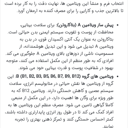
انتخاب فرم و منشأ این ویتامین ها، نهایت دقت را به کار برده است
تا بالاترین جذب و کارایی را برای مصرف کننده به ارمغان آورد.
پیش ساز ویتامین A (بتاکاروتن):
برای سلامت بینایی،
محافظت از پوست و تقویت سیستم ایمنی بدن حیاتی است.
بتاکاروتن به عنوان یک آنتی اکسیدان قوی، در بدن به
ویتامین A تبدیل می شود و این تبدیل هوشمندانه، از
مسمومیت ناشی از دوزهای بالای ویتامین A جلوگیری می کند.
افرادی که به طور منظم از این مکمل استفاده می کنند، متوجه
بهبود در شفافیت پوست و قدرت بینایی خود می شوند.
ویتامین های گروه B (B1, B2, B3, B5, B6, B7, B9, B12):
این
گروه از ویتامین ها نقش حیاتی در متابولیسم انرژی، سلامت
سیستم عصبی و کاهش خستگی دارند. ویتامین B12 که به
طور ویژه برای وگان ها اهمیت دارد، در این مکمل از منبعی
کاملاً گیاهی تامین می شود. مصرف منظم این ویتامین ها به
افراد کمک می کند تا در طول روز انرژی پایدارتری داشته باشند،
کمتر احساس خستگی کنند و تمرکز ذهنی بهتری را تجربه
نمایند.