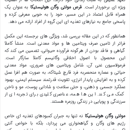
تعهد عمیقی به سبک زندگی خود دارند، این انتخاب ها از اهمیت
ویژه ای برخوردار است.
قرص مولتی وگان هولیستیکا
به عنوان یک
همراه قابل اعتماد در این مسیر، خود را به خوبی معرفی کرده و
پاسخی جامع به نیازهای تغذیه ای این گروه از افراد ارائه می دهد.
همانطور که در این مقاله بررسی شد، ویژگی های برجسته این مکمل
فراتر از تامین صرف ویتامین ها و مواد معدنی است. منشأ کاملاً
گیاهی و فاقد بودن از هرگونه فرآورده حیوانی، تضمین می کند که
این محصول با اصول اخلاقی وگانیسم کاملاً سازگار است.
فرمولاسیون غنی آن، شامل ویتامین های ضروری، مواد معدنی
حیاتی و عصاره منحصربه فرد قارچ شیتاکه، به صورت هم افزا عمل
کرده و به افزایش پایدار انرژی، تقویت قدرتمند سیستم ایمنی، بهبود
عملکرد جسمی و ذهنی، و حتی سلامت و شادابی پوست، مو و ناخن
کمک می کند. این ها همه، عناصری کلیدی برای تجربه ای از
سرزندگی و پویایی در زندگی روزمره هستند.
مولتی وگان هولیستیکا
نه تنها به جبران کمبودهای تغذیه ای خاص
رژیم های وگان و گیاهخواری می پردازد، بلکه با خواص آنتی