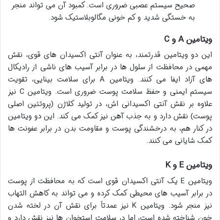
صحیح سیستم عصبی ضروری است. کمبود آن می تواند منجر
به خستگی شدید و کم خونی مگالوبلاستیک شود.
ویتامین A و C
این دو ویتامین قدرتمند، به عنوان آنتی اکسیدان های قوی، نقش
مهمی در محافظت از سلول ها در برابر آسیب های ناشی از رادیکال
های آزاد ایفا می کنند. ویتامین A برای سلامت بینایی، تقویت
سیستم ایمنی و حفظ سلامت پوست ضروری است. ویتامین C نیز
علاوه بر نقش آنتی اکسیدانی اش، در تولید کلاژن (پروتئین اصلی
پوست) نقش دارد و به جذب آهن نیز کمک می کند. این دو ویتامین
در کنار هم، به درخشندگی پوست و مقاومت بدن در برابر عفونت ها
کمک شایانی می کنند.
ویتامین E و K
ویتامین E یک آنتی اکسیدان قوی است که به محافظت از پوست
در برابر آسیب های محیطی کمک کرده و می تواند به کاهش التهاب
نیز منجر شود. ویتامین K نیز عمدتاً برای نقش آن در لخته شدن
خون شناخته شده است، اما در سلامت استخوان ها نیز نقش دارد و