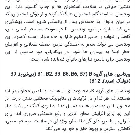
نقشی حیاتی در سلامت استخوان ها و جذب کلسیم دارد. این
ویتامین به استحکام استخوان ها کمک کرده و از پوکی استخوان، که
در میان بانوان به خصوص پس از یائسگی شایع است، پیشگیری
می کند. علاوه بر این، ویتامین D در تقویت سیستم ایمنی بدن،
کاهش التهاب و حتی تنظیم خلق و خو مؤثر است. کمبود این
ویتامین می تواند منجر به خستگی مزمن، ضعف عضلانی و افزایش
خطر ابتلا به بیماری ها شود. در پیکادیلی، دوز مناسبی از این
ویتامین برای تأمین نیازهای بانوان گنجانده شده است.
ویتامین های گروه B (B1, B2, B3, B5, B6, B7 (بیوتین), B9
(فولیک اسید), B12)
ویتامین های گروه B، مجموعه ای از هشت ویتامین محلول در آب
هستند که هر کدام در فرآیندهای متابولیک مختلفی نقش دارند. در
مجموع، این ویتامین ها به تبدیل غذا به انرژی کمک می کنند و از
این رو، برای افزایش سطح انرژی و رفع خستگی ضروری اند. برای
بانوان، ویتامین های گروه B نقش ویژه ای در سلامت سیستم عصبی،
کاهش استرس و بهبود خلق و خو ایفا می کنند.