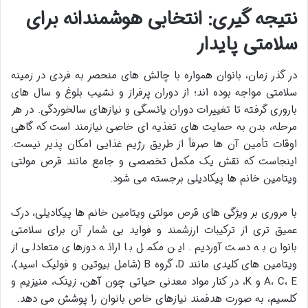
نتیجه گیری: انتخابی هوشمندانه برای
سلامتی پایدار
در گذر زمان، بانوان همواره با چالش های منحصر به فردی در زمینه
سلامتی مواجه بوده اند؛ از دوران پرفراز و نشیب بلوغ و سال های
باروری گرفته تا تغییرات دوران یائسگی و نیازهای سالخوردگی. در هر
مرحله، بدن به حمایت های تغذیه ای خاصی نیازمند است که گاهی
اوقات تأمین آن ها صرفاً از طریق رژیم غذایی امکان پذیر نیست.
اینجاست که نقش یک مکمل تخصصی و جامع مانند قرص مولتی
ویتامین خانم ها پیکادیلی برجسته می شود.
با مروری بر ویژگی های قرص مولتی ویتامین خانم ها پیکادیلی، درک
عمیق تری از ترکیبات ارزشمند و فواید بی شمار آن برای سلامتی
بانوان به دست آوردیم. این مکمل با ارائه دوزهای متعادلی از
ویتامین های کلیدی مانند D، گروه B (شامل بیوتین و فولیک اسید)،
A، C، E و K، در کنار مواد معدنی حیاتی چون آهن، زینک، منیزیم و
کلسیم، به صورت هدفمند نیازهای خاص بانوان را پوشش می دهد.