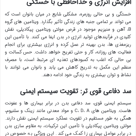
افزایش انرژی و خداحافظی با خستگی
خستگی و بی حالی روزمره، مشکلی شایع در میان بانوان است که
می تواند بر تمامی جنبه های زندگی تأثیر بگذارد. ویتامین های گروه
B، آهن و منیزیم موجود در قرص مولتی ویتامین پیکادیلی، نقش
کلیدی در فرآیندهای تولید انرژی در بدن ایفا می کنند. با تأمین این
ریزمغذی ها، بدن بهینه تر عمل کرده و انرژی بیشتری برای انجام
فعالیت های روزانه، کار و حتی تفریح خواهد داشت. حس کسالت و
بی حالی که اغلب به کمبودهای تغذیه ای مرتبط است، با مصرف
منظم این مکمل به تدریج کاهش می یابد و بانوان می توانند با
نشاط و توان بیشتری به زندگی خود ادامه دهند.
سد دفاعی قوی تر: تقویت سیستم ایمنی
سیستم ایمنی قوی، سد دفاعی بدن در برابر بیماری ها و عفونت
هاست. ویتامین های C، D، A و مواد معدنی مانند زینک و سلنیوم،
همگی به طور مستقیم در تقویت عملکرد سیستم ایمنی نقش دارند.
مولتی ویتامین پیکادیلی با تأمین این ترکیبات، به مقاوم سازی بدن
در برابر عوامل بیماری زا کمک می کند. این ویژگی به خصوص در