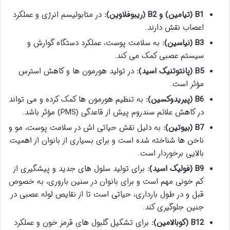
B1 (تیامین) و B2 (ریبوفلاوین):
در متابولیسم انرژی و عملکرد
اعصاب نقش دارند.
B3 (نیاسین):
به سلامت پوست، عملکرد دستگاه گوارش و
سیستم عصبی کمک می کند.
B5 (پانتوتنیک اسید):
در تولید هورمون ها و کاهش استرس
مؤثر است.
B6 (پیریدوکسین):
به تنظیم هورمون ها کمک کرده و می تواند
در کاهش علائم سندروم پیش از قاعدگی (PMS) مؤثر باشد.
B7 (بیوتین):
به دلیل نقش حیاتی اش در سلامت پوست، مو و
ناخن ها شناخته شده است و برای بسیاری از بانوان از اهمیت
بالایی برخوردار است.
B9 (فولیک اسید):
برای تولید سلول های جدید و پیشگیری از
کم خونی مهم است و برای بانوان در سنین باروری، به خصوص
قبل و در طول بارداری، حیاتی است تا از نقایص لوله عصبی در
جنین جلوگیری کند.
B12 (کوبالامین):
برای تشکیل گلبول های قرمز خون و عملکرد