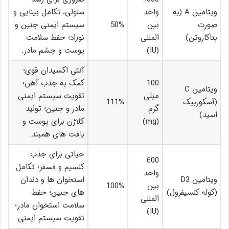
ویتامین A (به
واحد
سلولی، تکامل بینایی و
صورت
بین
50%
سیستم ایمنی جنین و
بتاکاروتن)
المللی
نوزاد؛ حفظ سلامت
(IU)
پوست و چشم مادر.
آنتی اکسیدان قوی؛
100
کمک به جذب آهن؛
ویتامین C
میلی
تقویت سیستم ایمنی
(آسکوربیک
111%
گرم
مادر و جنین؛ تولید
اسید)
(mg)
کلاژن برای پوست و
بافت های همبند.
حیاتی برای جذب
600
کلسیم و فسفر؛ تکامل
واحد
ویتامین D3
استخوان ها و دندان
بین
100%
(کوله کلسیفرول)
های جنین؛ حفظ
المللی
سلامت استخوان مادر؛
(IU)
تقویت سیستم ایمنی.