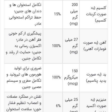
200
تکامل استخوان ها و
کلسیم (به
میلی
دندان های جنین؛
صورت کربنات
15%
گرم
حفظ تراکم استخوانی
کلسیم)
(mg)
مادر.
پیشگیری از کم خونی
27 میلی
فقر آهن در مادر؛
آهن (به صورت
گرم
100%
اکسیژن رسانی به
فومارات آهنی)
(mg)
جنین؛ حمایت از رشد و
تکامل جنین.
ضروری برای تولید
150
ید (به صورت
هورمون های تیروئید و
میکروگرم
100%
یدید پتاسیم)
تکامل مغزی و سیستم
(mcg)
عصبی جنین.
نقش در عملکرد عضلات
منیزیم (به
25 میلی
و اعصاب؛ تنظیم فشار
صورت اکسید
گرم
6%
خون؛ سلامت استخوان