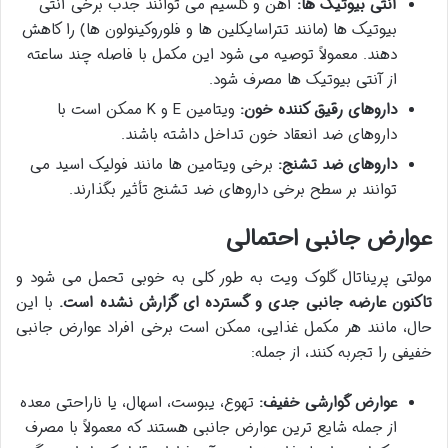
آنتی بیوتیک ها:
آهن و کلسیم می توانند جذب برخی آنتی
بیوتیک ها (مانند تتراسایکلین ها و فلوروکینولون ها) را کاهش
دهند. معمولاً توصیه می شود این مکمل با فاصله چند ساعته
از آنتی بیوتیک ها مصرف شود.
داروهای رقیق کننده خون:
ویتامین E و K ممکن است با
داروهای ضد انعقاد خون تداخل داشته باشند.
داروهای ضد تشنج:
برخی ویتامین ها مانند فولیک اسید می
توانند بر سطح برخی داروهای ضد تشنج تأثیر بگذارند.
عوارض جانبی احتمالی
مولتی پریناتال گلوک ویت به طور کلی به خوبی تحمل می شود و
تاکنون عارضه جانبی جدی و گسترده ای گزارش نشده است.
با این
حال، مانند هر مکمل غذایی، ممکن است برخی افراد عوارض جانبی
خفیفی را تجربه کنند، از جمله:
عوارض گوارشی خفیف:
تهوع، یبوست، اسهال، یا ناراحتی معده
از جمله شایع ترین عوارض جانبی هستند که معمولاً با مصرف