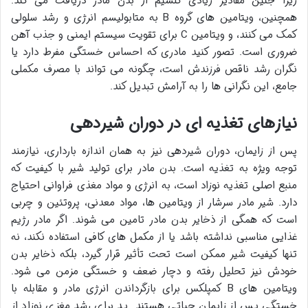
زیرا جنین مقادیر زیادی کلسیم از بدن مادر دریافت می کند.
همچنین، ویتامین های گروه B به متابولیسم انرژی و رشد سلولی
کمک می کنند، و ویتامین C برای تقویت سیستم ایمنی و جذب آهن
ضروری است. تصور کنید مادری که احساس خستگی مفرط دارد یا
نگران رشد ناقص فرزندش است، چگونه می تواند با مصرف مکملی
جامع، این نگرانی ها را به آرامش تبدیل کند.
نیازهای تغذیه ای در دوران شیردهی
پس از زایمان، دوران شیردهی نیز به همان اندازه بارداری، نیازمند
توجه ویژه به تغذیه است. بدن مادر برای تولید شیر با کیفیت که
منبع اصلی تغذیه نوزاد است، به انرژی و مواد مغذی فراوانی احتیاج
دارد. شیر مادر سرشار از ویتامین ها، مواد معدنی، پروتئین و چربی
است که همگی از ذخایر بدن مادر تامین می شوند. اگر مادر رژیم
غذایی مناسبی نداشته باشد یا از مکمل های کافی استفاده نکند، نه
تنها کیفیت شیر ممکن است تحت تأثیر قرار گیرد، بلکه ذخایر بدن
خودش نیز تحلیل رفته و دچار ضعف و خستگی مزمن می شود.
ویتامین های B کمپلکس برای بازگرداندن انرژی مادر و مقابله با
خستگی پس از زایمان حیاتی هستند. ید برای رشد مغزی نوزاد از