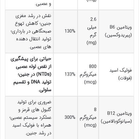
و عصبی.
نقش در رشد مغزی
2.6
جنین؛ کاهش تهوع
ویتامین B6
میلی
130%
صبحگاهی در بارداری؛
(پیریدوکسین)
گرم
تولید انتقال دهنده
(mg)
های عصبی.
حیاتی برای پیشگیری
800
از نقص لوله عصبی
فولیک اسید
میکروگرم
133%
(NTDs) در جنین؛
(فولات)
(mcg)
تولید DNA و تقسیم
سلولی.
ضروری برای تولید
8
گلبول های قرمز و
ویتامین B12
میکروگرم
300%
عملکرد سیستم عصبی؛
(سیانوکوبالامین)
(mcg)
همراه با فولیک اسید
در رشد جنین.