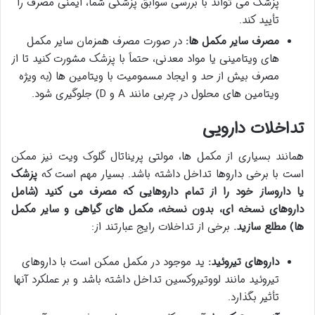
پزشک می تواند با بررسی سوابق پزشکی شما، ایمنی مصرف را
تأیید کند.
مصرف سایر مکمل ها:
در صورت مصرف همزمان سایر مکمل
های ویتامینی یا مواد معدنی، حتماً با پزشک مشورت کنید تا از
مصرف بیش از حد و ایجاد مسمومیت با ویتامین ها (به ویژه
ویتامین های محلول در چربی مانند A و D) جلوگیری شود.
تداخلات دارویی
همانند بسیاری از مکمل ها، مولتی پریناتال گلوک ویت نیز ممکن
است با برخی داروها تداخل داشته باشد. بسیار مهم است که
پزشک
یا داروساز خود را از تمام داروهایی که مصرف می کنید (شامل
داروهای نسخه ای، بدون نسخه، مکمل های گیاهی و سایر مکمل
ها) مطلع سازید.
برخی از تداخلات رایج عبارتند از:
داروهای تیروئید:
ید موجود در مکمل ممکن است با داروهای
تیروئید مانند لووتیروکسین تداخل داشته باشد و بر عملکرد آنها
تأثیر بگذارد.