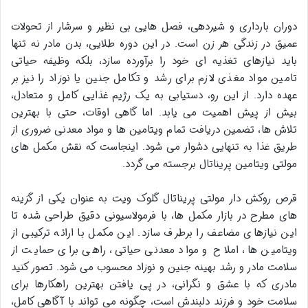
دوران بارداری و شیردهی، فصل هایی بی نظیر و سرشار از تحولات
عمیق در زندگی هر زن است. در این دوره طلایی، بدن مادر نه تنها
باید نیازهای تغذیه ای خود را برآورده سازد، بلکه وظیفه حیاتی
تامین مواد مغذی لازم برای رشد و تکامل جنین یا نوزاد را نیز بر
عهده دارد. از این رو، دستیابی به یک رژیم غذایی کامل و متعادل،
بیش از پیش اهمیت می یابد. اما گاهی اوقات، حتی با بهترین
تلاش ها، تضمین دریافت تمام ویتامین ها و مواد معدنی ضروری از
طریق غذا به تنهایی دشوار می شود. اینجاست که نقش مکمل های
مولتی ویتامین پریناتال برجسته می گردد.
قرص روکش دار مولتی پریناتال گلوک ویت به عنوان یکی از گزینه
های مطرح در بازار مکمل ها، با فرمولاسیونی دقیق طراحی شده تا
این نیازهای مضاعف را برطرف سازد. این مکمل با ارائه ترکیبی از
ویتامین ها، املاح و مواد معدنی حیاتی، راهی برای حمایت از
سلامت مادر و رشد بهینه جنین و نوزاد محسوب می شود. تصور کنید
مادری که با عشق و نگرانی، در پی یافتن بهترین راهکارها برای
سلامت خود و فرزند دلبندش است، چگونه می تواند با آگاهی کامل،