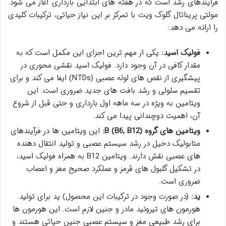
فرآیندهای رشد است که در هفته های ابتدایی بارداری آغاز می شود.
مولتی پریناتال گلوک ویت با تمرکز بر این نیاز حیاتی، ترکیبات کلیدی
را ارائه می دهد:
فولیک اسید:
یکی از مهم ترین اجزای این مکمل است که به
مقدار کافی در آن وجود دارد. فولیک اسید نقشی محوری در
پیشگیری از نقص های لوله عصبی (NTDs) ایفا می کند و برای
تقسیم سلولی و رشد بافت های جدید ضروری است. این
ویتامین به ویژه در سه ماهه اول بارداری و حتی قبل از شروع
آن، اهمیت دوچندانی پیدا می کند.
ویتامین های گروه B (B6, B12):
این ویتامین ها در فرآیندهای
متابولیک دخیل در رشد سیستم عصبی و تولید انتقال دهنده
های عصبی نقش دارند. ویتامین B12 به همراه فولیک اسید،
در تشکیل گلبول های قرمز و عملکرد صحیح مغز و اعصاب
ضروری است.
ید:
(در صورت وجود در ترکیبات این محصول) ید برای تولید
هورمون های تیروئید مادر و جنین لازم است. این هورمون ها
برای رشد طبیعی مغز و سیستم عصبی جنین حیاتی هستند و