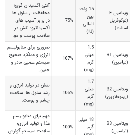
آنتی اکسیدان قوی؛
15 واحد
ویتامین E
محافظت از سلول ها
بین
(توکوفریل
75%
در برابر آسیب های
المللی
استات)
اکسیداتیو؛ نقش در
(IU)
سلامت پوست و مو.
1.5
ضروری برای متابولیسم
ویتامین B1
میلی
انرژی و عملکرد صحیح
107%
(تیامین)
گرم
سیستم عصبی مادر و
(mg)
جنین.
1.7
نقش در تولید انرژی و
ویتامین B2
میلی
106%
رشد سلول ها؛ سلامت
(ریبوفلاوین)
گرم
چشم و پوست.
(mg)
مهم برای متابولیسم
18 میلی
ویتامین B3
غذا و تولید انرژی؛
گرم
100%
(نیاسین)
سلامت سیستم گوارش
(mg)