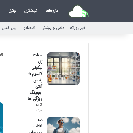
داروخانه
گردشگری
وکیل
ک
خبر روزانه
علمی و پزشکی
اقتصادی
بین الملل
سافت
ژل
لیکوئی
کلسیم 6
پلاس
آنتی
ایجینگ:
ویژگی ها
13
مرداد
ضد
آفتاب
مدیسان