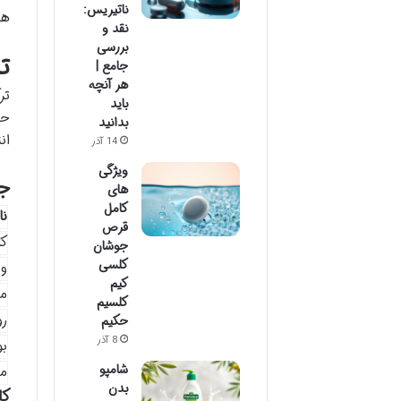
ناتیریس:
هس
نقد و
بررسی
ت
جامع |
هر آنچه
تر
باید
حد
بدانید
ان
14 آذر
ویژگی
ج
های
کامل
نا
قرص
ک
جوشان
کلسی
ویتا
کیم
من
کلسیم
رو
حکیم
8 آذر
بو
شامپو
من
بدن
کل