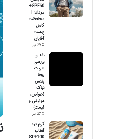
SPF60+
مردانه |
محافظت
کامل
پوست
آقایان
29 تیر
نقد و
بررسی
شربت
زوفا
پلاس
نیاک
(خواص،
عوارض و
قیمت)
27 تیر
ن
کرم ضد
آفتاب
SPF100