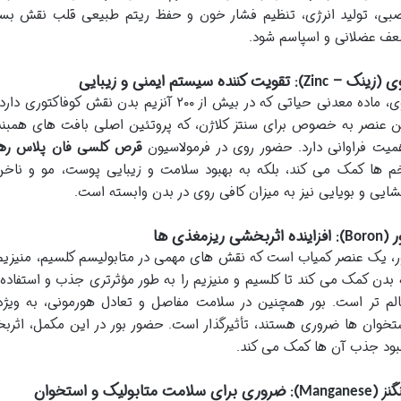
بی، تولید انرژی، تنظیم فشار خون و حفظ ریتم طبیعی قلب نقش بسزای
ف عضلانی و اسپاسم شود.
ی (زینک –
): تقویت کننده سیستم ایمنی و زیبایی
Zinc
روی، ماده معدنی حیاتی که در بیش از ۲۰۰ آنزیم 
ن عنصر به خصوص برای سنتز کلاژن، که پروتئین اصلی بافت های همبند
میت فراوانی دارد. حضور روی در فرمولاسیون
قرص کلسی فان پلاس رها
م ها کمک می کند، بلکه به بهبود سلامت و زیبایی پوست، مو و ناخ
ایی و بویایی نیز به میزان کافی روی در بدن وابسته است.
ر (
): افزاینده اثربخشی ریزمغذی ها
Boron
ر، یک عنصر کمیاب است که نقش های مهمی در متابولیسم کلسیم، منیزیم
 بدن کمک می کند تا کلسیم و منیزیم را به طور مؤثرتری جذب و استفاده
لم تر است. بور همچنین در سلامت مفاصل و تعادل هورمونی، به ویژ
تخوان ها ضروری هستند، تأثیرگذار است. حضور بور در این مکمل، اثربخش
بود جذب آن ها کمک می کند.
گنز (
): ضروری برای سلامت متابولیک و استخوان
Manganese