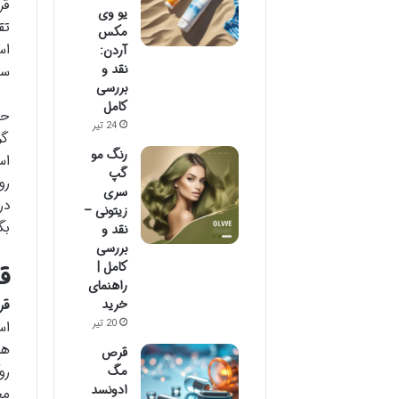
یو وی
تق
مکس
اس
آردن:
نقد و
سی
بررسی
کامل
حف
24 تیر
گر
رنگ مو
گپ
رو
سری
در
زیتونی –
بگ
نقد و
بررسی
کامل |
ق
راهنمای
خرید
قر
20 تیر
هم
قرص
مگ
ادونسد
مخ