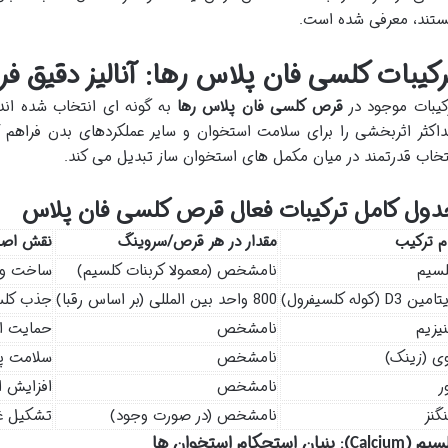
تند، معرفی شده است.
رکیبات کلسی فان پلاس رها: آنالیز دقیق فر
کیبات موجود در
قرص کلسی فان پلاس رها
به گونه ای انتخاب شده اند 
اکثر اثربخشی را برای سلامت استخوان و سایر عملکردهای بدن فراهم آو
تخاب قدرتمند در میان مکمل های استخوان ساز تبدیل می کند.
دول کامل ترکیبات فعال قرص کلسی فان پلاس
م ترکیب
مقدار در هر قرص/سروینگ
نقش اصل
لسیم
نامشخص (معمولا کربنات کلسیم)
ساخت و 
مین D3 (کوله کلسیفرول)
800 واحد بین المللی (بر اساس رقبا)
جذب کلس
یزیم
نامشخص
حمایت از
ی (زینک)
نامشخص
سلامت پ
ر
نامشخص
افزایش ا
گنز
نامشخص (در صورت وجود)
تشکیل غض
سیم (
): بنیان استحکام استخوان ها
Calcium