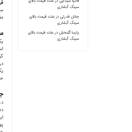
فائزه شیدایی
در
علت قیمت بالای
قر
سینک آبشاری
سی
جانان قدرتی
در
علت قیمت بالای
مق
سینک آبشاری
س
پارسا گلبخش
در
علت قیمت بالای
سینک آبشاری
یک
اس
کر
در
یک
حف
جب
در
ده
ای
پو