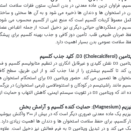
ن در استخوان ها و دندان ها ذخیره می شود و به آن ها سختی و ساختار
مل معمولاً کربنات کلسیم است که منبع غنی از کلسیم محسوب می شود. 
سیم در عملکردهای حیاتی دیگری نیز دخیل است؛ از جمله انقباض عضلا
ظ ضربان طبیعی قلب. تأمین دوز کافی و جذب بهینه کلسیم برای پیشگیر
ظ سلامت عمومی بدن بسیار اهمیت دارد.
تامین
): کلید جذب کلسیم
(
D3
Cholecalciferol
تامین
نقش کلیدی و غیرقابل انکاری در تنظیم متابولیسم کلسیم و فسف
D3
 کند تا کلسیم بیشتری را از غذا جذب کند و از این طریق، سطح کا
تخوان ها تضمین می کند. حضور ویتامین
برای استحکام استخوان ها
D3
سیم مانند راشیتیسم در کودکان و استئومالاسی (نرمی استخوان) در بزر
ده اند که ویتامین
در تقویت سیستم ایمنی، کاهش التهاب و حمایت از 
D3
یزیم (
): حمایت کننده کلسیم و آرامش بخش
Magnesium
منیزیم یک ماده معدنی ضروری 
ار کلسیم، برای حفظ سلامت استخوان ها و دندان ها اهمیت زیادی دارد.
ک می کند و در تبدیل ویتامین
به فرم فعالش نیز دخیل است. علاوه ب
D