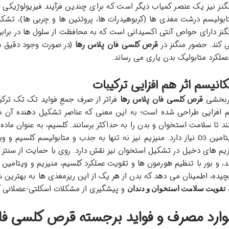
گنز نیز یک عنصر کمیاب دیگر است که برای چندین فرآیند فیزیولوژیکی 
ابولیسم درشت مغذی ها (کربوهیدرات ها، پروتئین ها و چربی ها)، تش
گنز دارای خواص آنتی اکسیدانی است که به محافظت از سلول ها در برابر
 کند. حضور منگنز در
قرص کلسی فان پلاس رها
(در صورت وجود دقیق در
عملکرد متابولیک بدن یاری می رساند.
انیسم اثر هم افزایی ترکیبات
ربخشی
قرص کلسی فان پلاس رها
فراتر از صرفِ جمعِ فواید تک تک ترک
 افزایی طراحی شده است؛ به این معنی که عناصر تشکیل دهنده آن در ک
ند تا سلامت استخوان و بدن را به حداکثر برسانند. کلسیم، به عنوان ماد
تامین
نیاز دارد. منیزیم نیز نه تنها به جذب و متابولیسم کلسیم و و
D3
زیم های دخیل در تشکیل استخوان نیز نقش دارد. روی با حمایت از سنتز 
د، و بور با تنظیم هورمون ها و تقویت عملکرد کلسیم، منیزیم و ویتامین
چیده، اطمینان می دهد که بدن از هر یک از این ریزمغذی ها به بهترین ش
و پیشگیری از مشکلات اسکلتی-عضلانی 
تقویت سلامت استخوان و دندان
وارد مصرف و فواید برجسته قرص کلسی فا