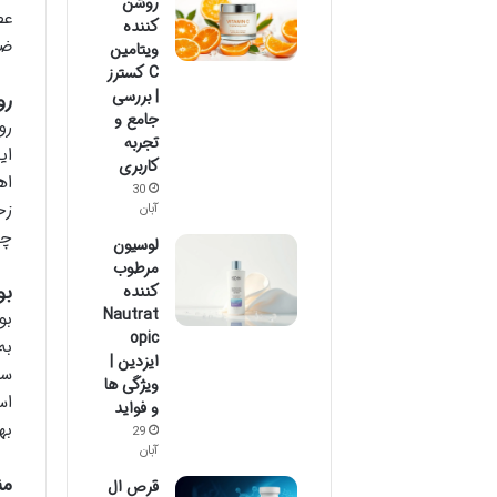
روشن
عص
کننده
ضع
ویتامین
C کسترز
| بررسی
رو
جامع و
تجربه
ای
کاربری
اه
30
زخ
آبان
چش
لوسیون
مرطوب
بو
کننده
Nautrat
بو
opic
به
ایزدین |
سا
ویژگی ها
اس
و فواید
به
29
آبان
من
قرص ال