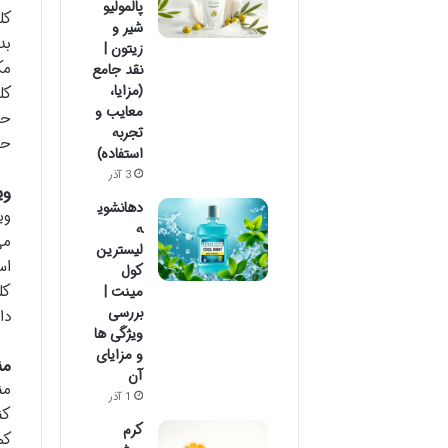
پالمولیو
شیر و
بد
زیتون |
مک
نقد جامع
(مزایا،
کل
معایب و
حف
تجربه
حف
استفاده)
3 آذر
وی
دهانشوی
وی
ه
می
لیسترین
اس
کول
کل
مینت |
بررسی
دا
ویژگی ها
و مزایای
من
آن
1 آذر
کن
کرم
کم