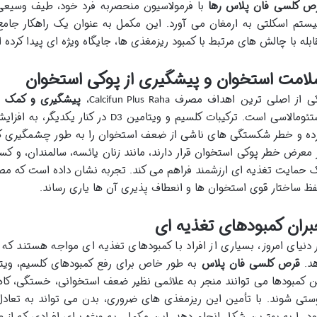
ص کلسی فان پلاس رها
با فرمولاسیون منحصربه فرد خود، طیف وسیعی ا
ستم اسکلتی به ارمغان می آورد. این مکمل به عنوان یک راهکار جامع
ابله با چالش های مرتبط با کمبود ریزمغذی ها، جایگاه ویژه ای پیدا کرده 
لامت استخوان و پیشگیری از پوکی استخوان
ی از اصلی ترین اهداف مصرف
،
پیشگیری و کمک ب
Calcifun Plus Raha
تئومالاسی است. ترکیبات کلسیم و ویتامین
در کنار یکدیگر، به افزا
D3
ده و خطر شکستگی های ناشی از ضعف استخوان را به طور چشمگیری کا
 معرض خطر پوکی استخوان قرار دارند، مانند زنان یائسه، سالمندان، و کسان
 حمایت تغذیه ای ارزشمند فراهم می کند. تجربه نشان داده است که م
ظ ساختار قوی استخوان ها و انعطاف پذیری آن ها یاری رساند.
ران کمبودهای تغذیه ای
 دنیای امروز، بسیاری از افراد با کمبودهای تغذیه ای مواجه هستند که
د.
قرص کلسی فان پلاس
به طور خاص برای رفع کمبودهای کلسیم، ویت
ن کمبودها می توانند منجر به علائمی نظیر ضعف استخوانی، خستگی، ک
ستی شوند. با تأمین این ریزمغذی های ضروری، بدن می تواند به تعاد