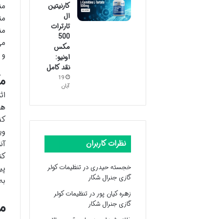
کارنیتین
من
ال
مت
تارترات
من
500
می
مکس
و 
اونیو:
نقد کامل
مک
19
آبان
اث
هم
کن
وی
نظرات کاربران
آن
کن
خجسته حیدری
در
تنظیمات کولر
پی
گازی جنرال شکار
به
زهره کیان پور
در
تنظیمات کولر
م
گازی جنرال شکار