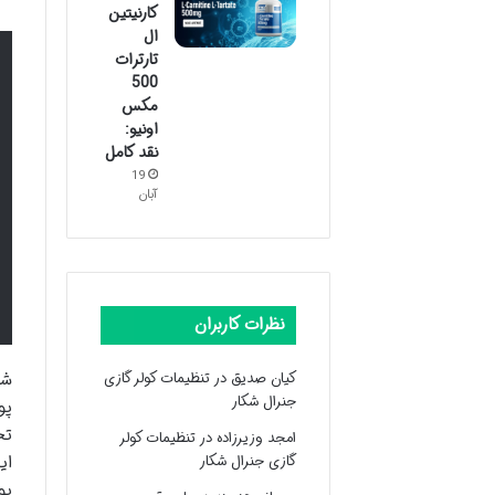
کارنیتین
ال
تارترات
500
مکس
اونیو:
نقد کامل
19
آبان
نظرات کاربران
کیان صدیق
در
تنظیمات کولر گازی
شا
جنرال شکار
پو
تح
امجد وزیرزاده
در
تنظیمات کولر
گازی جنرال شکار
ای
پو