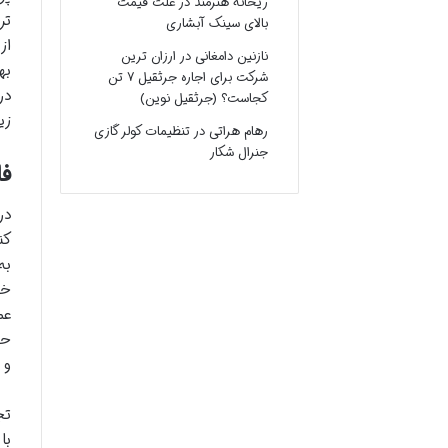
ریحانه هنرمند
در
علت قیمت
تر
بالای سینک آبشاری
از
نازنین دامغانی
در
ارزان ترین
به
شرکت برای اجاره جرثقیل ۷ تن
در
کجاست؟ (جرثقیل نوین)
زی
رهام هراتی
در
تنظیمات کولر گازی
جنرال شکار
فا
در
کن
به
خص
عم
حس
و 
تج
با