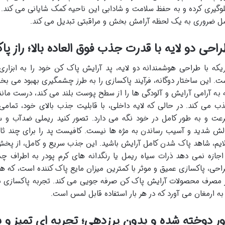
وگیری کرده و به حفظ سلامت و شادابی این ناحیه کمک شایانی می کند. ا
ل ضروری به یک لحظه آرامش بخش و مراقبتی تبدیل می کند.
احی دو لایه با قدرت جذب فوق العاده بالا؛ راز پ
ریکه با طراحی هوشمندانه دو لایه، پد آرایش پاک کن خود را به ابزاری
ت. این ساختار دوگانه، فرآیند پاکسازی را به طرز چشمگیری بهبود می بخ
 به آرامی آرایش و آلودگی ها را از سطح پوست بلند می کند، درست مانن
ب می کند. در حالی که لایه داخلی، با قابلیت جذب بالای خود، تمامی 
عت و به طور کامل در خود نگه می دارد. تصور کنید ریملی ضدآب و سرس
لش شدید و آسیب رساندن به مژه ها نیست. کافیست پد را برای چند ثا
ایم، شاهد پاک شدن کامل آرایش باشید. این جذب سریع و کامل، از پ
اجازه نمی دهد ذرات سیاه ریمل یا رنگدانه های کرم پودر به اطراف
احی، پاکسازی عمیق و موثر با کمترین میزان مایع پاک کننده است، که
 مصرف محصولات آرایش پاک کن صرفه جویی می کند. تجربه پاکسازی با 
 به ارمغان می آورد که در هر بار استفاده قابل لمس است.
ر دوخته شده و بدون پرزدهی؛ تجربه ای تمیز و