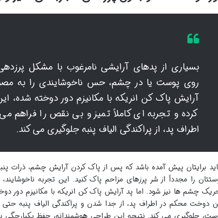
بسیاری از پدهای آرایشی نامرغوب با مشکل پرزدهی 
روی پوست یا در چشم، حس ناخوشایندی را به مصرف 
آرایش پاک کن انریکه با مکانیزم دور دوخته شده، ا
کرده و تجربه ای کاملاً تمیز و بی نقص را فراهم م
اطراف پد، از پراکندگی الیاف پنبه جلوگیری می کند.
ید برایتان پیش آمده باشد که پس از پاک کردن آرایش چشم، ذرات پنبه د
ستتان را مجدداً از شر پرزهای مزاحم پاک کنید. این تجربه ناخوشایند، 
ریک چشم ها نیز شود. اما پد آرایش پاک کن انریکه با مکانیزم دور دوخ
ن دوخت محکم در اطراف پد، از جدا شدن و پراکندگی الیاف پنبه حت
ست، جلوگیری می کند. نتیجه این طراحی هوشمندانه، حفظ یکپارچگی پد