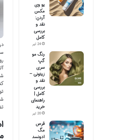
یو وی
مکس
آردن:
نقد و
بررسی
کامل
در
24 تیر
سل
رنگ مو
رو
گپ
سری
آل
زیتونی –
شو
نقد و
کن
بررسی
تو
کامل |
شو
راهنمای
خرید
تض
20 تیر
ا
قرص
مگ
م
ادونسد