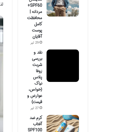
لذ
SPF60+
مردانه |
محافظت
کامل
پوست
آقایان
29 تیر
نقد و
بررسی
شربت
زوفا
پلاس
نیاک
(خواص،
عوارض و
قیمت)
27 تیر
کرم ضد
آفتاب
SPF100