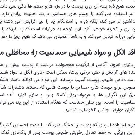
تیب، هیچ ذره پنبه ای روی پوست یا در مژه ها و چشم ها باقی نمی مان
 لنز استفاده می کنند یا چشم های حساسی دارند، اهمیت زیادی دارد. ای
داشتی تر می کند، بلکه دوام و استحکام پد را نیز افزایش می دهد؛ ی
دسری را تجربه خواهید کرد. این توجه به جزئیات است که پد انریکه را ب
بایی روزانه تبدیل می کند و به شما اطمینان می دهد که هیچ چیز مزاحم
قد الکل و مواد شیمیایی حساسیت زا؛ محافظی م
 دنیای امروز، آگاهی از ترکیبات محصولات مراقبت از پوست بیش از هر
نده های آرایش و حتی برخی پدها، ممکن است حاوی الکل یا مواد شیمی
 سد دفاعی طبیعی پوست آسیب برسانند. این مواد می توانند باعث خشک
وص برای پوست های حساس یا پوست هایی که مستعد دهیدراته شدن هس
یق این نگرانی ها، با فرمولاسیونی کاملاً ایمن و ملایم تولید شده ا
اسیت زا است. این بدان معناست که هنگام استفاده از این پد، می توانی
نگران عوارض جانبی ناخوشایند نباشید.
ربه استفاده از پدی که پوست را خشک نمی کند یا باعث احساس کشیدگ
 این ویژگی، به حفظ تعادل رطوبتی طبیعی پوست پس از پاکسازی کمک