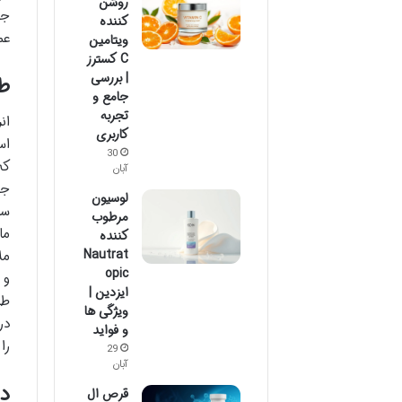
روشن
جل
کننده
عم
ویتامین
C کسترز
| بررسی
طر
جامع و
تجربه
ان
کاربری
اس
30
که
آبان
جذ
لوسیون
سر
مرطوب
ما
کننده
Nautrat
مل
opic
و 
ایزدین |
طر
ویژگی ها
در
و فواید
را
29
آبان
دو
قرص ال