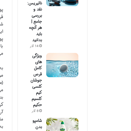
ناتیریس:
پو
نقد و
بررسی
قر
جامع |
شد
هر آنچه
ای
باید
پو
بدانید
با
14 آذر
می
ویژگی
های
به
کامل
قرص
مر
جوشان
(م
کلسی
می
کیم
بد
کلسیم
کر
حکیم
آر
8 آذر
مل
شامپو
به
بدن