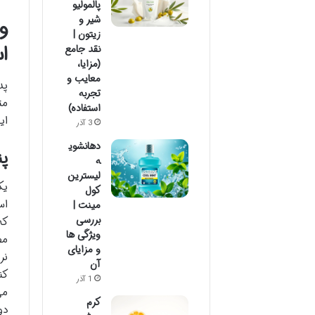
پالمولیو
شیر و
و
زیتون |
ا
نقد جامع
(مزایا،
معایب و
پد
تجربه
مت
استفاده)
ای
3 آذر
دهانشوی
پنبه 100٪ خال
ه
لیسترین
کول
اس
مینت |
بررسی
که
ویژگی ها
مص
و مزایای
نر
آن
کن
1 آذر
می
کرم
دو