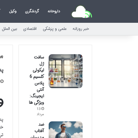
داروخانه
گردشگری
وکیل
ک
خبر روزانه
علمی و پزشکی
اقتصادی
بین الملل
سافت
ژل
پد
لیکوئی
کلسیم 6
پلاس
آنتی
و
ایجینگ:
ویژگی ها
13
مرداد
ضد
خا
آفتاب
تر
مدیسان