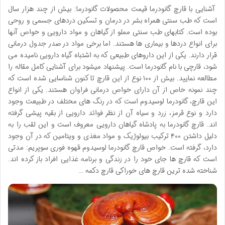
آشنایی با قارچ گانودرما قیمت محصولات گانودرما: بیش از چند هزار سال
است که طب سنتی همراه بشر در درمان و تسکین دردهای جسمی و روحی
بوده است. کتابهای طب سنتی مملو از گیاهان و مواد دارویی و خواص آنها
برای انواع دردها و بیماری ها هستند. اما برخی مواد در صدر جدول درمانی
قرار دارند. یکی از این داروهای طبیعی که به اشتباه گیاه دارویی نامیده می
شود، قارچی با نام گانودرما است. پیشنهاد میشود برای آشنایی کامل مقاله را
مطالعه نمایید. بیش از ۱۰۰ نوع از این قارچ تا کنون شناسایی شده است که
چند نمونه خاص از آن دارای خواص درمانی فراوان هستند. یکی از انواع
این قارچ، گانودرما لوسیدوم است که در رنگ های مختلف در طبیعت وجود
دارد و نوع قرمز، زرد و سیاه آن از نظر فوائد دارویی از بقیه پیشی گرفته
اند. قارچ گانودرما به پادشاه گیاهان دارویی معروف است و این لقب را به
دلیل داشتن ۴۰۰ ترکیب بیولوژیک و مواد مغذی و ویتامین که در آن وجود
دارد، گرفته است. خواص قارچ گانودرما لوسیدوم قهوه فوری سوپریم: مدتی
است که قارچ ها جای خود را در زندگی و برنامه غذایی افراد باز کرده اند.
شناخته شده ترین قارچ های خوراکی قارچ دکمه …