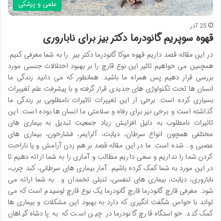
علمی و پزشکی
25 آذر
قهوه سوپریم گانودرما دکتر بیز برای ناباروری
در این مقاله قصد داریم قهوه موکا گانودرما دکتر بیز را به شما معرفی کنیم.
همچنین می خواهیم تاثیر این نوع قارچ را بر بهبود اختلالات جنسی مورد
بررسی قرار دهیم پس همراه ما باشید. همانطور که می دانید زندگی ما
انسان ها تحت تکنولوژی های جدیدی قرار گرفته و با پیشرفت علم تغییرات
بسیاری کرده است. برخی از این تغییرات تاثیرات نامطلوبی بر زندگی ما
گذاشته است و برخی نیز برای رفاه و سلامتی ما انسان ها بوده است. این
تاثیرات نامطلوب به دلیل افزایش زیاد جمعیت تبدیل به بیماری های
مختلفی همچون انواع سرطان، دیابت، آلزایمر، فشارخون، بیماری های
عصبی و… شده است. ما در این مقاله قصد بر هم زدن آرامش و یا ناراحت
کردن شما را نداریم و سعی داریم مطالب و آماری را به شما ارائه دهیم تا
در این مورد به شما کمک کرده باشیم. آمار بیماری های سرطانی، کبد چرب،
ناباروری، دیابت، بیماری های تنفسی، تنبلی تخمدان و… به شما ارائه می
شود. معرفی قارچ گانودرما قارچ گانودرما یک نوع قارچ لوسیدم است که می
تواند با خواص شگفت انگیزی که دارد به بهبود این مشکلات و بیماری ها
کمک کند. خواستگاه قارچ گانودرما در چین است که به پادشاه گیاهان