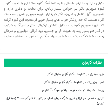
مثبتی دارد و ما اینجا هستیم تا به شما کمک کنیم ساده ای را تجربه کنید.
قهوه سوپریم دکتر بیز خواص بسیار زیادی برای دیابت و لاغری دارد و
همچنین زگیل تناسلی، امروزه اکثر خریداران قهوه سوپریم همین سه دسته
افراد هستند که خداروشکر جواب های بسیار خوبی از مصرف این قهوه گرفته
اند. قهوه سوپریم گانودرما به دلیل داشتن ترکیباتی مثل جنسینگ و خرنوب
در کنار هم بسیار زیاد به تقویت قوای جنسی، زود انزالی، ناباروری و سرطان
رحم به شما کمک میکند. به شما پیشنهاد میکنیم با مشورت با مشاوره سایت
…
نظرات کاربران
کیان صدیق
در
تنظیمات کولر گازی جنرال شکار
امجد وزیرزاده
در
تنظیمات کولر گازی جنرال شکار
ریحانه هنرمند
در
علت قیمت بالای سینک آبشاری
نازنین دامغانی
در
ارزان ترین شرکت برای اجاره جرثقیل ۷ تن کجاست؟ (جرثقیل
نوین)