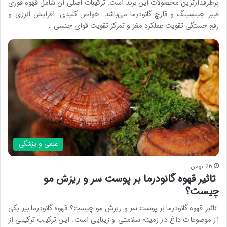
پرطرفدارترین محصولات این برند است. ترکیبات اصلی آن شامل قهوه فوری
فیبر جینسینگ و قارچ گانودرما می‌باشد. خواص کلیدی: افزایش انرژی و
رفع خستگی تقویت عملکرد مغز و تمرکز تقویت قوای جنسی …
علمی و پزشکی
26 بهمن
تاثیر قهوه گانودرما بر پوست سر و ریزش مو
چیست؟
تاثیر قهوه گانودرما بر پوست سر و ریزش مو چیست؟ قهوه گانودرما بیز یکی
از موضوعات داغ در زمینه سلامتی و زیبایی است. این ترکیب ترکیبی از