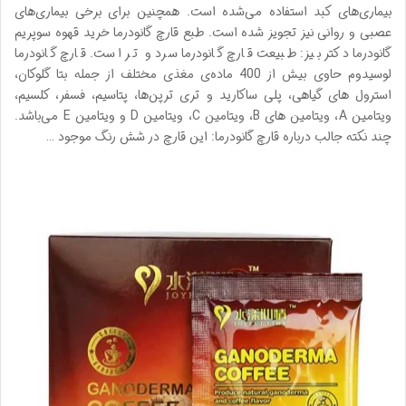
بیماری‌های کبد استفاده می‌شده است. همچنین برای برخی بیماری‌های
عصبی و روانی نیز تجویز شده است. طبع قارچ گانودرما خرید قهوه سوپریم
گانودرما دکتر بیز: طبیعت قارچ گانودرما سرد و تر است. قارچ گانودرما
لوسیدوم حاوی بیش از 400 ماده‌ی مغذی مختلف از جمله بتا گلوکان،
استرول های گیاهی، پلی ساکارید و تری ترپن‌ها، پتاسیم، فسفر، کلسیم،
ویتامین A، ویتامین های B، ویتامین C، ویتامین D و ویتامین E می‌باشد.
چند نکته جالب درباره قارچ گانودرما: این قارچ در شش رنگ موجود …