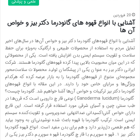
علمی و پزشکی
20 فروردین
آشنایی با انواع قهوه های گانودرما دکتر بیز و خواص
آن ها
آشنایی با انواع قهوه‌های گانودرما دکتر بیز و خواص آن‌ها در سال‌های اخیر
تمایل مردم به استفاده از محصولات طبیعی و ارگانیک به‌ویژه برای حفظ
سلامت و تقویت سیستم ایمنی بدن افزایش یافته است. یکی از محصولاتی
که در این میان محبوبیت بالایی پیدا کرده قهوه‌های گانودرما هستند. شرکت
ایرانی دکتر بیز به عنوان یکی از پیشگامان تولید محصولات سلامت‌محور
مجموعه‌ای متنوع از قهوه‌های گانودرما را به بازار عرضه کرده که هرکدام
ویژگی‌ها و مزایای خاص خود را دارند. در این مقاله با انواع قهوه‌های
گانودرما دکتر بیز ترکیبات و خواص آن‌ها آشنا خواهیم شد. گانودرما چیست؟
گانودرما (Ganoderma lucidum) نوعی قارچ دارویی است که قرن‌ها در
طب سنتی چین و آسیای شرقی مورد استفاده قرار گرفته است. این قارچ
دارای خواص آنتی‌اکسیدانی ضدالتهابی ضدویروسی و تقویت‌کننده سیستم
ایمنی است. ترکیب گانودرما با قهوه باعث شده نوشیدنی‌ای به وجود بیاید
که هم طعمی دل‌پذیر دارد و هم برای بدن مفید است. انواع قهوه گانودرما
دکتر بیز ۱. قهوه سوپریم با قارچ گانودرما قهوه سوپریم دکتر بیز یکی از