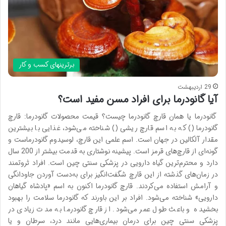
برترینهای کسب و کار
29 اردیبهشت
آیا گانودرما برای افراد مسن مفید است؟
گانودرما یا همان قارچ گانودرما چیست؟ قیمت محصولات گانودرما: قارچ
گانودرما () که به اسم قارچ ریشی () شناخته می‌شود، غذایی با بیشترین
مقدار آلکالین در جهان است. اسم علمی این قارچ، لوسیدوم گانودرماست و
گونه‌ای از قارچ‌های قرمز است. پیشینه نوشتاری به قدمت بیشتر از 200 سال
دارد و محترم‌ترین گیاه دارویی در پزشکی سنتی چین است. افراد ثروتمند
در زمان‌های گذشته از این قارچ شگفت‌انگیز برای به‌دست آوردن جاودانگی
و آرامش استفاده می‌کردند. قارچ گانودرما اکنون به اسم «پادشاه گیاهان
دارویی» شناخته می‌شود. افراد بر این باورند که گانودرما سلامت را بهبود
بخشیده و باعث طول عمر می‌شود. از قارچ گانودرما به مدت زیادی در
پزشکی سنتی چین برای درمان بیماری‌هایی مانند درد، سرطان و یا